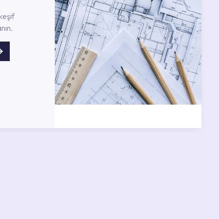
keşif
nın.