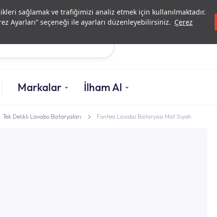
Yatırımcı İlişkileri
Yetkili
likleri sağlamak ve trafiğimizi analiz etmek için kullanılmaktadır.
ez Ayarları” seçeneği ile ayarları düzenleyebilirsiniz.
Çerez
Ara
Markalar
İlham Al
Tek Delikli Lavabo Bataryaları
Fontea Lavabo Bataryası Mat Siyah