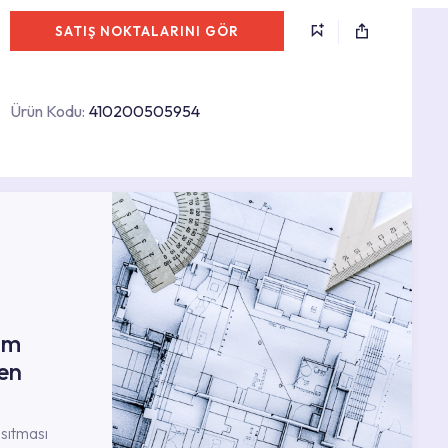
SATIŞ NOKTALARINI GÖR
Ürün Kodu:
410200505954
ım
en
nsıtması