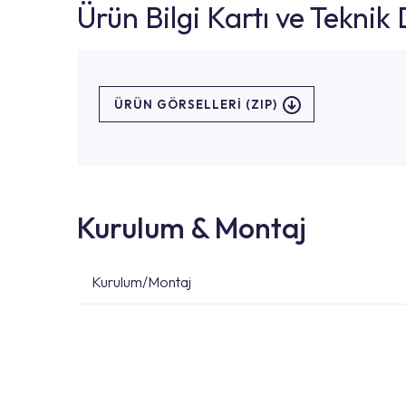
Ürün Bilgi Kartı ve Tekni
ÜRÜN GÖRSELLERI (ZIP)
Kurulum & Montaj
Kurulum/Montaj
Ürün montajları için konusunda uzman ve deneyiml
başvurabilirsiniz. Web sitemizde yer alan Hizmet 
kendinize en yakın yetkili servise ulaşabilir ve
destek alabilirsiniz.