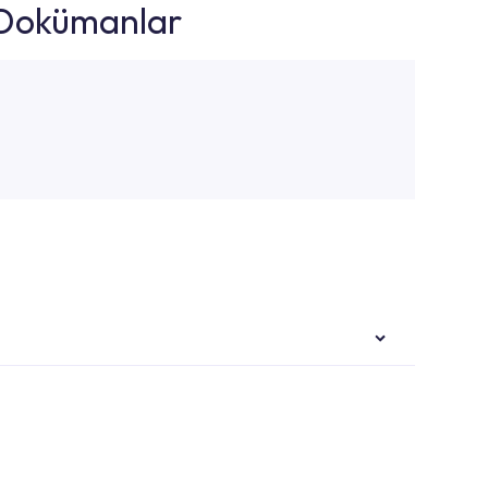
k Dokümanlar
i ekiplere sahip yetkili servislerimize
Noktaları veya Yetkili Servisler alanı içerisinden
ya 0850 800 52 53 numaralı iletişim merkezimizden