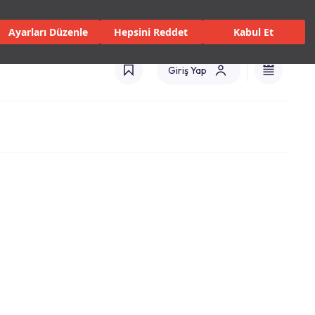
 Servisler ve Hizmetler
Mağazalar
Kataloglar
Türkiye(TR)
Ayarları Düzenle
Hepsini Reddet
Kabul Et
Giriş Yap