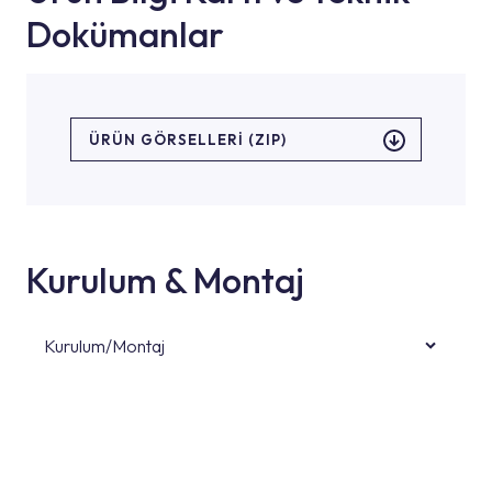
Dokümanlar
ÜRÜN GÖRSELLERI (ZIP)
Kurulum & Montaj
Kurulum/Montaj
Ürün montajları için konusunda uzman ve
deneyimli ekiplere sahip yetkili servislerimize
başvurabilirsiniz. Web sitemizde yer alan