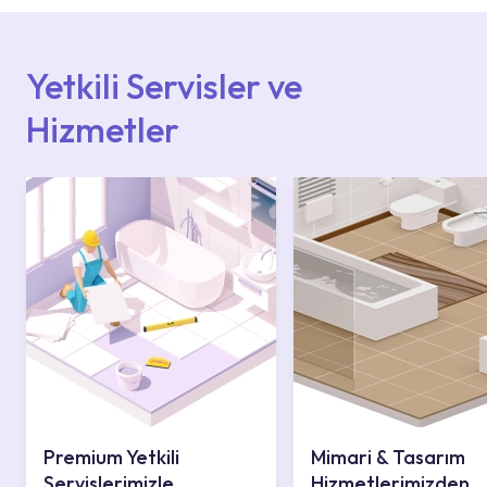
Hizmet Noktaları veya Yetkili Servisler alanı
içerisinden kendinize en yakın yetkili servise
ulaşabilir veya 0850 800 52 53 numaralı
iletişim merkezimizden destek alabilirsiniz.
Yetkili Servisler ve
Hizmetler
Premium Yetkili
Mimari & Tasarım
Servislerimizle
Hizmetlerimizden