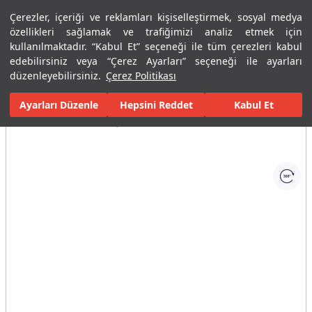
Çerezler, içeriği ve reklamları kişiselleştirmek, sosyal medya
Menü
Menü
özellikleri sağlamak ve trafiğimizi analiz etmek için
kullanılmaktadır. “Kabul Et” seçeneği ile tüm çerezleri kabul
edebilirsiniz veya “Çerez Ayarları” seçeneği ile ayarları
Ana Sayfa
Banyolar
Duş Sistemleri
Sürgülü Duş Takımları
düzenleyebilirsiniz.
Çerez Politikası
Ayarları Düzenle
Tüm Görseller
(1)
Hepsini Reddet
Kabul Et