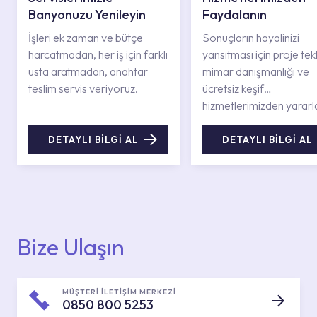
Banyonuzu Yenileyin
Faydalanın
İşleri ek zaman ve bütçe
Sonuçların hayalinizi
harcatmadan, her iş için farklı
yansıtması için proje tekli
usta aratmadan, anahtar
mimar danışmanlığı ve
teslim servis veriyoruz.
ücretsiz keşif
hizmetlerimizden yararl
DETAYLI BİLGİ AL
DETAYLI BİLGİ AL
Bize Ulaşın
MÜŞTERİ İLETİŞİM MERKEZİ
0850 800 5253