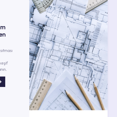
ım
en
nsıtması
keşif
nın.