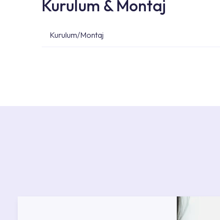
Kurulum & Montaj
Kurulum/Montaj
Ürün montajları için konusunda uzman ve deneyiml
başvurabilirsiniz. Web sitemizde yer alan Hizmet 
kendinize en yakın yetkili servise ulaşabilir ve
destek alabilirsiniz.