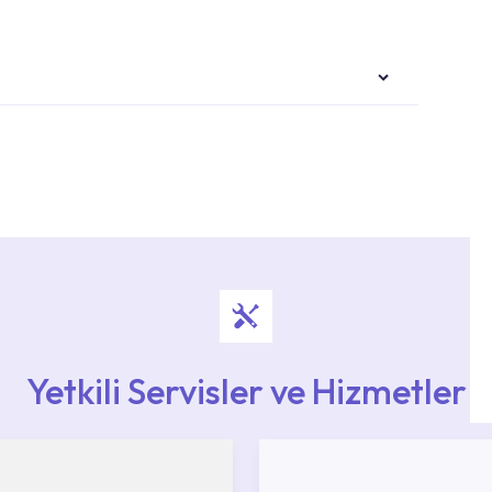
i ekiplere sahip yetkili servislerimize
Noktaları veya Yetkili Servisler alanı içerisinden
ya 0850 800 52 53 numaralı iletişim merkezimizden
Yetkili Servisler ve Hizmetler