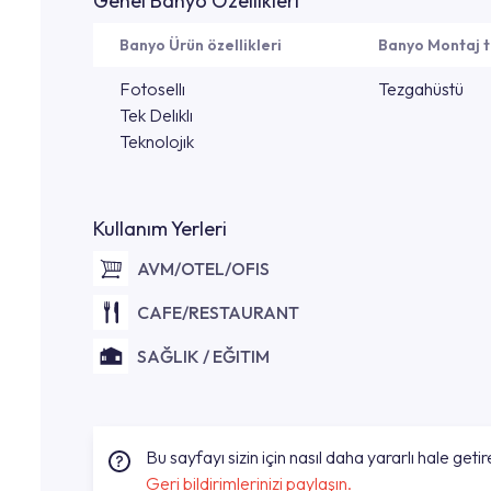
Genel Banyo Özellikleri
Banyo Ürün özellikleri
Banyo Montaj t
Fotosellı
Tezgahüstü
Tek Delıklı
Teknolojık
Kullanım Yerleri
AVM/OTEL/OFIS
CAFE/RESTAURANT
SAĞLIK / EĞITIM
Bu sayfayı sizin için nasıl daha yararlı hale getire
Geri bildirimlerinizi paylaşın.