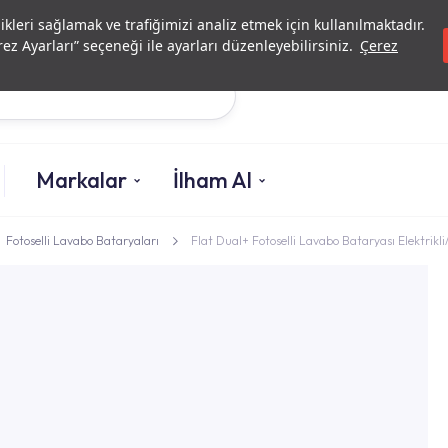
Yatırımcı İlişkileri
Yetkili
likleri sağlamak ve trafiğimizi analiz etmek için kullanılmaktadır.
ez Ayarları” seçeneği ile ayarları düzenleyebilirsiniz.
Çerez
Ara
Markalar
İlham Al
Fotoselli Lavabo Bataryaları
Flat Dual+ Fotoselli Lavabo Bataryası Elektrikli/