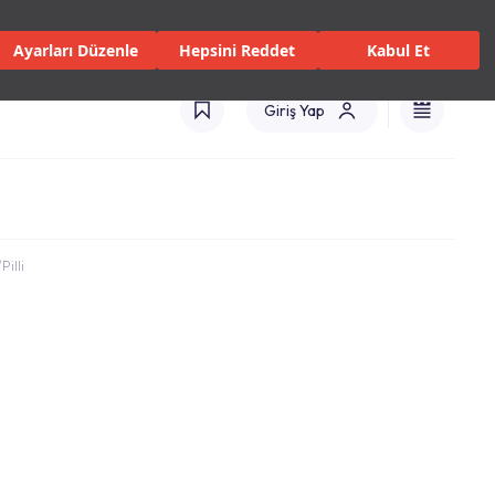
 Servisler ve Hizmetler
Mağazalar
Kataloglar
Türkiye(TR)
Ayarları Düzenle
Hepsini Reddet
Kabul Et
Giriş Yap
Pilli