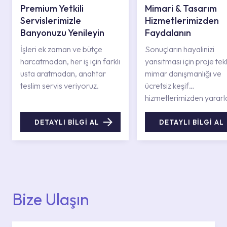
Premium Yetkili
Mimari & Tasarım
Servislerimizle
Hizmetlerimizden
Banyonuzu Yenileyin
Faydalanın
İşleri ek zaman ve bütçe
Sonuçların hayalinizi
harcatmadan, her iş için farklı
yansıtması için proje tekli
usta aratmadan, anahtar
mimar danışmanlığı ve
teslim servis veriyoruz.
ücretsiz keşif
hizmetlerimizden yararl
DETAYLI BİLGİ AL
DETAYLI BİLGİ AL
Bize Ulaşın