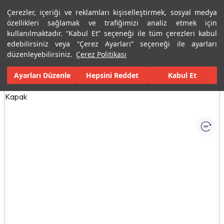
Çerezler, içeriği ve reklamları kişiselleştirmek, sosyal medya
Menü
Menü
özellikleri sağlamak ve trafiğimizi analiz etmek için
kullanılmaktadır. “Kabul Et” seçeneği ile tüm çerezleri kabul
edebilirsiniz veya “Çerez Ayarları” seçeneği ile ayarları
Ana Sayfa
Banyolar
Seramik Banyo Ürünleri
Klozetler
Asm
düzenleyebilirsiniz.
Çerez Politikası
Ayarları Düzenle
Tüm Görseller
(1)
Hepsini Reddet
Kabul Et