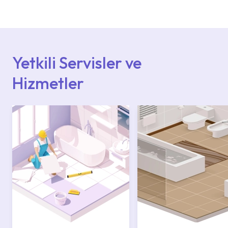
deneyimli ekiplere sahip yetkili servislerimize
başvurabilirsiniz. Web sitemizde yer alan
Hizmet Noktaları veya Yetkili Servisler alanı
içerisinden kendinize en yakın yetkili servise
ulaşabilir veya 0850 800 52 53 numaralı
iletişim merkezimizden destek alabilirsiniz.
Yetkili Servisler ve
Hizmetler