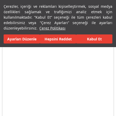
Çerezler, içeriği ve reklamları kişiselleştirmek, sosyal medya
Menü
Menü
özellikleri sağlamak ve trafiğimizi analiz etmek için
kullanılmaktadır. “Kabul Et” seçeneği ile tüm çerezleri kabul
edebilirsiniz veya “Çerez Ayarları” seçeneği ile ayarları
Ana Sayfa
Karolar
Konut İçi Alanlar
Banyo Seramikleri
Cos
düzenleyebilirsiniz.
Çerez Politikası
Ayarları Düzenle
Tüm Görseller
(10)
Hepsini Reddet
Kabul Et