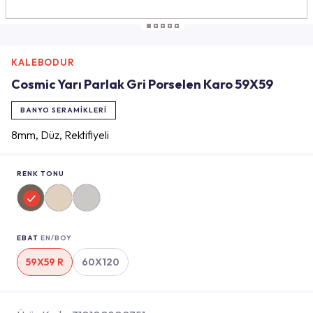
KALEBODUR
Cosmic Yarı Parlak Gri Porselen Karo 59X59
BANYO SERAMIKLERI
8mm, Düz, Rektifiyeli
RENK TONU
EBAT
EN/BOY
59X59 R
60X120