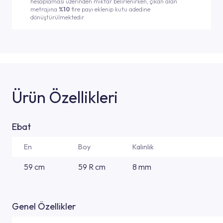
hesaplaması üzerinden miktar belirlenirken, çıkan alan
metrajına
%10
fire payı eklenip kutu adedine
dönüştürülmektedir.
Ürün Özellikleri
Ebat
En
Boy
Kalınlık
59 cm
59 R cm
8 mm
Genel Özellikler