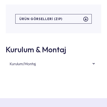
ÜRÜN GÖRSELLERI (ZIP)
Kurulum & Montaj
Kurulum/Montaj
Ürün montajları için konusunda uzman ve
deneyimli ekiplere sahip yetkili servislerimize
başvurabilirsiniz. Web sitemizde yer alan
Hizmet Noktaları veya Yetkili Servisler alanı
içerisinden kendinize en yakın yetkili servise
ulaşabilir veya 0850 800 52 53 numaralı