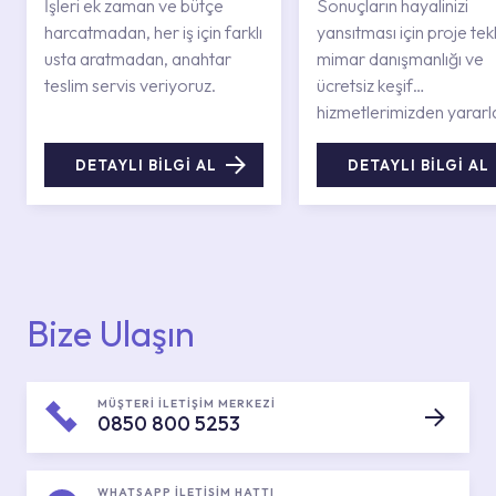
İşleri ek zaman ve bütçe
Sonuçların hayalinizi
harcatmadan, her iş için farklı
yansıtması için proje tekli
usta aratmadan, anahtar
mimar danışmanlığı ve
teslim servis veriyoruz.
ücretsiz keşif
hizmetlerimizden yararl
DETAYLI BİLGİ AL
DETAYLI BİLGİ AL
Bize Ulaşın
MÜŞTERİ İLETİŞİM MERKEZİ
0850 800 5253
WHATSAPP İLETİŞİM HATTI