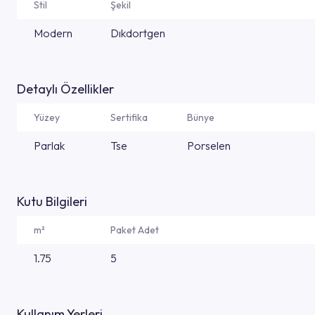
Stil
Şekil
Modern
Dıkdortgen
Detaylı Özellikler
Yüzey
Sertifika
Bünye
Parlak
Tse
Porselen
Kutu Bilgileri
m²
Paket Adet
1.75
5
Kullanım Yerleri