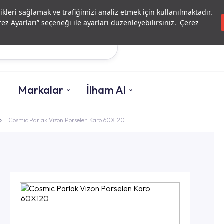
Yatırımcı İlişkileri
Yetkili
likleri sağlamak ve trafiğimizi analiz etmek için kullanılmaktadır.
ez Ayarları” seçeneği ile ayarları düzenleyebilirsiniz.
Çerez
Ara
Markalar
İlham Al
Cosmic Parlak Vizon Porselen Karo 60X120