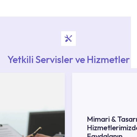
Noktaları veya Yetkili Servisler alanı içerisinden
ya 0850 800 52 53 numaralı iletişim merkezimizden
Yetkili Servisler ve Hizmetler
Mimari & Tasar
Hizmetlerimizd
Faydalanın