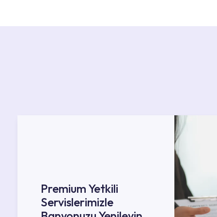
başvurabilirsiniz. Web sitemizde yer alan Hizmet 
kendinize en yakın yetkili servise ulaşabilir ve
destek alabilirsiniz.
Premium Yetkili
Servislerimizle
Banyonuzu Yenileyin