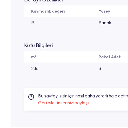
Kaymazlık değeri
Yüzey
R-
Parlak
Kutu Bilgileri
m²
Paket Adet
2.16
3
Bu sayfayı sizin için nasıl daha yararlı hale getire
Geri bildirimlerinizi paylaşın.