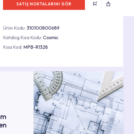
SATIŞ NOKTALARINI GÖR
Ürün Kodu:
310100800689
Katalog Kısa Kodu:
Cosmic
Kısa Kod:
MPB-R1328
ım
en