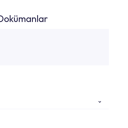
k Dokümanlar
i ekiplere sahip yetkili servislerimize