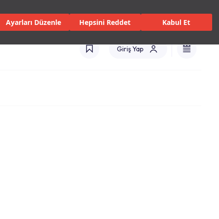
 Servisler ve Hizmetler
Mağazalar
Kataloglar
Türkiye(TR)
Ayarları Düzenle
Hepsini Reddet
Kabul Et
Giriş Yap