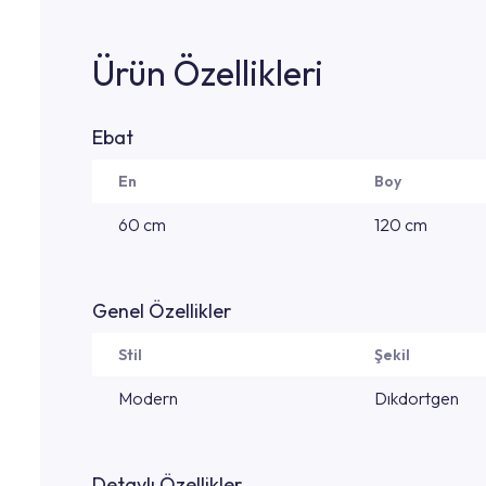
Ürün Özellikleri
Ebat
En
Boy
60 cm
120 cm
Genel Özellikler
Stil
Şekil
Modern
Dıkdortgen
Detaylı Özellikler