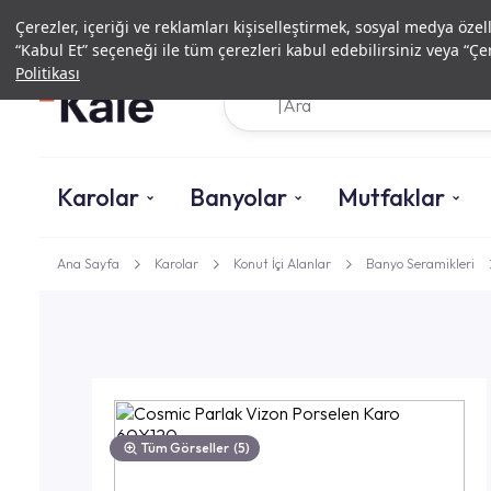
Çerezler, içeriği ve reklamları kişiselleştirmek, sosyal medya özel
“Kabul Et” seçeneği ile tüm çerezleri kabul edebilirsiniz veya “Çer
Politikası
Karolar
Banyolar
Mutfaklar
Ana Sayfa
Karolar
Konut İçi Alanlar
Banyo Seramikleri
Tüm Görseller
(5)