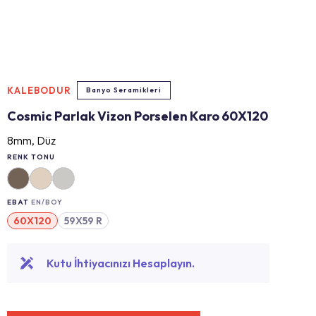
KALEBODUR
Banyo Seramikleri
Cosmic Parlak Vizon Porselen Karo 60X120
8mm, Düz
RENK TONU
EBAT
EN/BOY
60X120
59X59 R
Kutu İhtiyacınızı Hesaplayın.