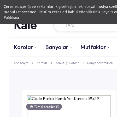
Çerezler, içeriği ve reklamları kişiselleştirmek, sosyal medya özel
“Kabul Et” seçeneği ile tüm çerezleri kabul edebilirsiniz veya “Çer
Politikası
Karolar
Banyolar
Mutfaklar
Ana Sayfa
Karolar
Konut İçi Alanlar
Banyo Seramikleri
Tüm Görseller
(1)