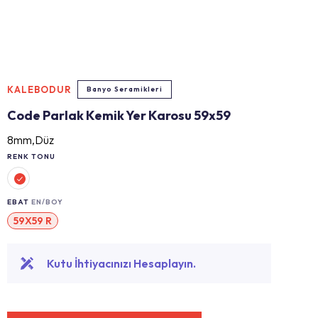
KALEBODUR
Banyo Seramikleri
Code Parlak Kemik Yer Karosu 59x59
8mm,Düz
RENK TONU
EBAT
EN/BOY
59X59 R
Kutu İhtiyacınızı Hesaplayın.