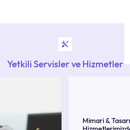
i ekiplere sahip yetkili servislerimize
Noktaları veya Yetkili Servisler alanı içerisinden
ya 0850 800 52 53 numaralı iletişim merkezimizden
Yetkili Servisler ve Hizmetler
Mimari & Tasar
Hizmetlerimizd