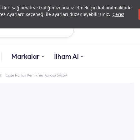
Yatırımcı İlişkileri
Yetkili
likleri sağlamak ve trafiğimizi analiz etmek için kullanılmaktadır.
ez Ayarları” seçeneği ile ayarları düzenleyebilirsiniz.
Çerez
Ara
Markalar
İlham Al
Code Parlak Kemik Yer Karosu 59x59