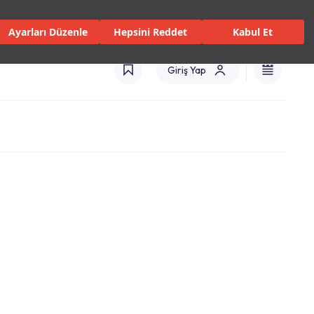
 Servisler ve Hizmetler
Mağazalar
Kataloglar
Türkiye(TR)
Ayarları Düzenle
Hepsini Reddet
Kabul Et
Giriş Yap