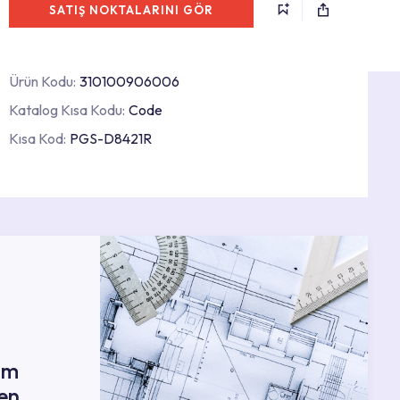
SATIŞ NOKTALARINI GÖR
Ürün Kodu:
310100906006
Katalog Kısa Kodu:
Code
Kısa Kod:
PGS-D8421R
ım
en