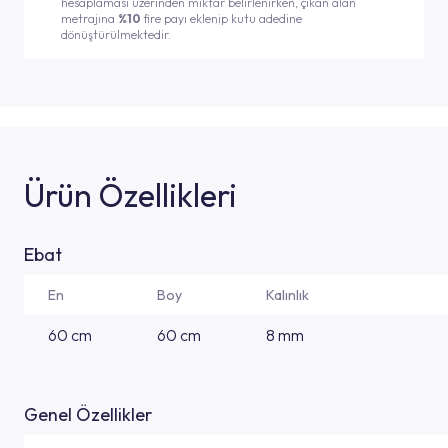
hesaplaması üzerinden miktar belirlenirken, çıkan alan
metrajına
%10
fire payı eklenip kutu adedine
dönüştürülmektedir.
Ürün Özellikleri
Ebat
En
Boy
Kalınlık
60 cm
60 cm
8 mm
Genel Özellikler