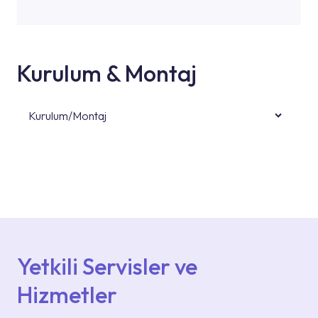
Kurulum & Montaj
Kurulum/Montaj
Ürün montajları için konusunda uzman ve
deneyimli ekiplere sahip yetkili servislerimize
başvurabilirsiniz. Web sitemizde yer alan
Hizmet Noktaları veya Yetkili Servisler alanı
içerisinden kendinize en yakın yetkili servise
ulaşabilir veya 0850 800 52 53 numaralı
iletişim merkezimizden destek alabilirsiniz.
Yetkili Servisler ve
Hizmetler