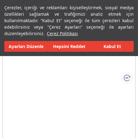
Çerezler, içeriği ve reklamları kişiselleştirmek, sosyal medya
Menü
Menü
özellikleri sağlamak ve trafiğimizi analiz etmek için
kullanılmaktadır. “Kabul Et” seçeneği ile tüm çerezleri kabul
edebilirsiniz veya “Çerez Ayarları” seçeneği ile ayarları
Ana Sayfa
Karolar
Konut İçi Alanlar
Banyo Seramikleri
Cod
düzenleyebilirsiniz.
Çerez Politikası
Ayarları Düzenle
Tüm Görseller
(1)
Hepsini Reddet
Kabul Et