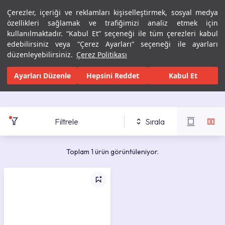
Çerezler, içeriği ve reklamları kişiselleştirmek, sosyal medya
Menü
Menü
özellikleri sağlamak ve trafiğimizi analiz etmek için
kullanılmaktadır. “Kabul Et” seçeneği ile tüm çerezleri kabul
edebilirsiniz veya “Çerez Ayarları” seçeneği ile ayarları
Ana Sayfa
Banyolar
Seramik Banyo Ürünleri
Lavabolar
Ço
düzenleyebilirsiniz.
Çerez Politikası
Çocuk Lavabo
Ayarları Düzenle
Hepsini Reddet
Kabul Et
Filtrele
Sırala
Toplam 1 ürün görüntüleniyor.