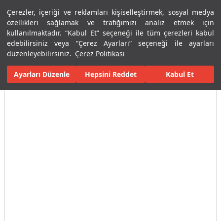
Çerezler, içeriği ve reklamları kişiselleştirmek, sosyal medya
Menü
Menü
özellikleri sağlamak ve trafiğimizi analiz etmek için
kullanılmaktadır. “Kabul Et” seçeneği ile tüm çerezleri kabul
edebilirsiniz veya “Çerez Ayarları” seçeneği ile ayarları
Ana Sayfa
Karolar
Konut İçi Alanlar
Banyo Seramikleri
Cem
düzenleyebilirsiniz.
Çerez Politikası
Ayarları Düzenle
Tüm Görseller
(3)
Hepsini Reddet
Kabul Et