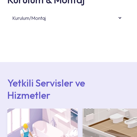
Kurulum/Montaj
Ürün montajları için konusunda uzman ve
deneyimli ekiplere sahip yetkili servislerimize
başvurabilirsiniz. Web sitemizde yer alan
Hizmet Noktaları veya Yetkili Servisler alanı
içerisinden kendinize en yakın yetkili servise
ulaşabilir veya 0850 800 52 53 numaralı
iletişim merkezimizden destek alabilirsiniz.
Yetkili Servisler ve
Hizmetler