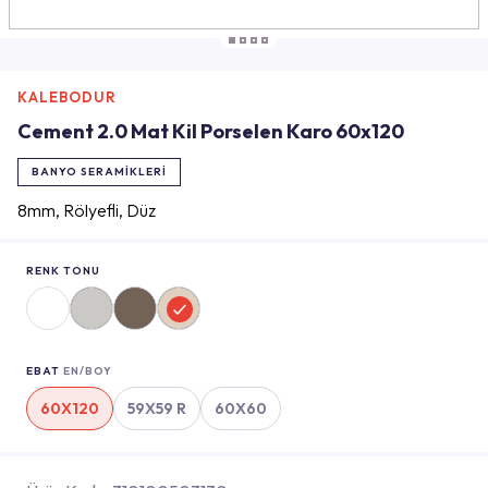
KALEBODUR
Cement 2.0 Mat Kil Porselen Karo 60x120
BANYO SERAMIKLERI
8mm, Rölyefli, Düz
RENK TONU
EBAT
EN/BOY
60X120
59X59 R
60X60