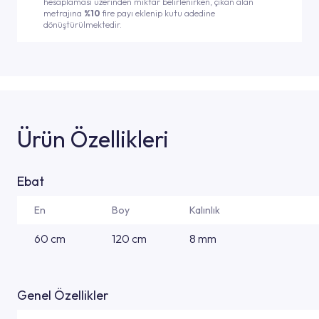
hesaplaması üzerinden miktar belirlenirken, çıkan alan
metrajına
%10
fire payı eklenip kutu adedine
dönüştürülmektedir.
Ürün Özellikleri
Ebat
En
Boy
Kalınlık
60 cm
120 cm
8 mm
Genel Özellikler