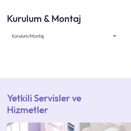
Kurulum & Montaj
Kurulum/Montaj
Ürün montajları için konusunda uzman ve
deneyimli ekiplere sahip yetkili servislerimize
başvurabilirsiniz. Web sitemizde yer alan
Hizmet Noktaları veya Yetkili Servisler alanı
içerisinden kendinize en yakın yetkili servise
ulaşabilir veya 0850 800 52 53 numaralı
iletişim merkezimizden destek alabilirsiniz.
Yetkili Servisler ve
Hizmetler