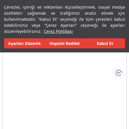
Çerezler, içeriği ve reklamları kişiselleştirmek, sosyal medya
Menü
Menü
özellikleri sağlamak ve trafiğimizi analiz etmek için
kullanılmaktadır. “Kabul Et” seçeneği ile tüm çerezleri kabul
edebilirsiniz veya “Çerez Ayarları” seçeneği ile ayarları
Ana Sayfa
Banyolar
Banyo Mobilyaları
Banyo Dolapları
Ca
düzenleyebilirsiniz.
Çerez Politikası
Ayarları Düzenle
Tüm Görseller
(1)
Hepsini Reddet
Kabul Et