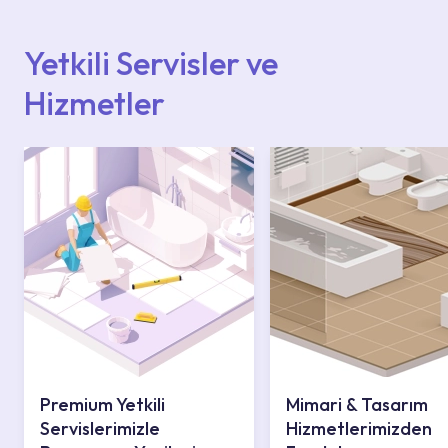
içerisinden kendinize en yakın yetkili servise
ulaşabilir veya 0850 800 52 53 numaralı
iletişim merkezimizden destek alabilirsiniz.
Yetkili Servisler ve
Hizmetler
Premium Yetkili
Mimari & Tasarım
Servislerimizle
Hizmetlerimizden