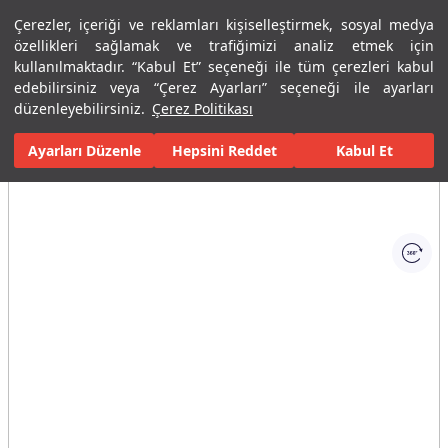
Çerezler, içeriği ve reklamları kişiselleştirmek, sosyal medya
Menü
Menü
özellikleri sağlamak ve trafiğimizi analiz etmek için
kullanılmaktadır. “Kabul Et” seçeneği ile tüm çerezleri kabul
edebilirsiniz veya “Çerez Ayarları” seçeneği ile ayarları
Ana Sayfa
Karolar
Konut İçi Alanlar
Banyo Seramikleri
Cap
düzenleyebilirsiniz.
Çerez Politikası
Ayarları Düzenle
Tüm Görseller
(1)
Hepsini Reddet
Kabul Et