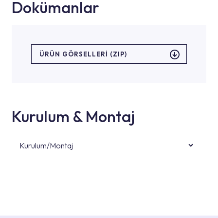
Dokümanlar
ÜRÜN GÖRSELLERI (ZIP)
Kurulum & Montaj
Kurulum/Montaj
Ürün montajları için konusunda uzman ve
deneyimli ekiplere sahip yetkili servislerimize
başvurabilirsiniz. Web sitemizde yer alan
Hizmet Noktaları veya Yetkili Servisler alanı