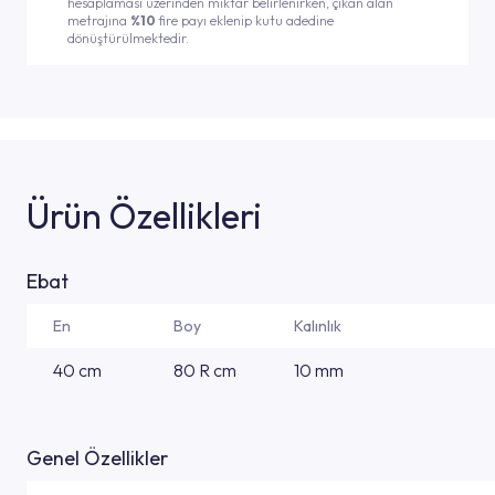
hesaplaması üzerinden miktar belirlenirken, çıkan alan
metrajına
%10
fire payı eklenip kutu adedine
dönüştürülmektedir.
Ürün Özellikleri
Ebat
En
Boy
Kalınlık
40 cm
80 R cm
10 mm
Genel Özellikler