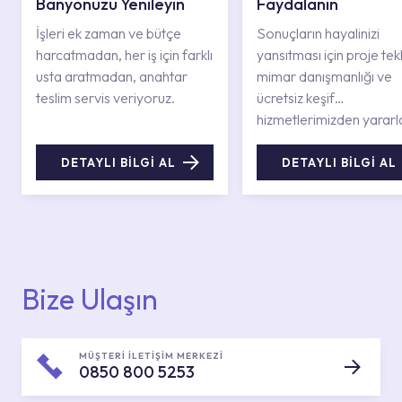
Banyonuzu Yenileyin
Faydalanın
İşleri ek zaman ve bütçe
Sonuçların hayalinizi
harcatmadan, her iş için farklı
yansıtması için proje tekli
usta aratmadan, anahtar
mimar danışmanlığı ve
teslim servis veriyoruz.
ücretsiz keşif
hizmetlerimizden yararl
DETAYLI BİLGİ AL
DETAYLI BİLGİ AL
Bize Ulaşın
MÜŞTERİ İLETİŞİM MERKEZİ
0850 800 5253