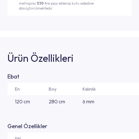
metrajına
%10
fire payı eklenip kutu adedine
dönüştürülmektedir.
Ürün Özellikleri
Ebat
En
Boy
Kalınlık
120 cm
280 cm
6 mm
Genel Özellikler
Stil