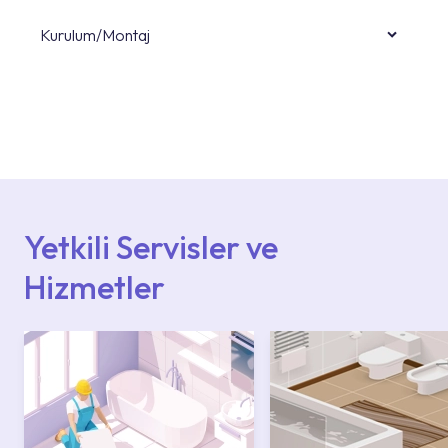
Kurulum/Montaj
Ürün montajları için konusunda uzman ve
deneyimli ekiplere sahip yetkili servislerimize
başvurabilirsiniz. Web sitemizde yer alan
Hizmet Noktaları veya Yetkili Servisler alanı
içerisinden kendinize en yakın yetkili servise
ulaşabilir veya 0850 800 52 53 numaralı
iletişim merkezimizden destek alabilirsiniz.
Yetkili Servisler ve
Hizmetler