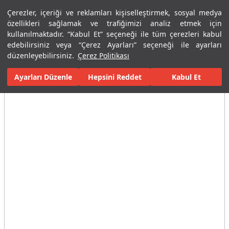
Çerezler, içeriği ve reklamları kişiselleştirmek, sosyal medya
Menü
Menü
özellikleri sağlamak ve trafiğimizi analiz etmek için
kullanılmaktadır. “Kabul Et” seçeneği ile tüm çerezleri kabul
edebilirsiniz veya “Çerez Ayarları” seçeneği ile ayarları
Ana Sayfa
Karolar
Konut İçi Alanlar
Banyo Seramikleri
Cal
düzenleyebilirsiniz.
Çerez Politikası
Ayarları Düzenle
Tüm Görseller
(4)
Hepsini Reddet
Kabul Et