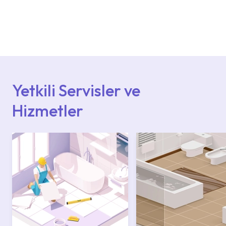
Ürün montajları için konusunda uzman ve
deneyimli ekiplere sahip yetkili servislerimize
başvurabilirsiniz. Web sitemizde yer alan
Hizmet Noktaları veya Yetkili Servisler alanı
içerisinden kendinize en yakın yetkili servise
ulaşabilir veya 0850 800 52 53 numaralı
iletişim merkezimizden destek alabilirsiniz.
Yetkili Servisler ve
Hizmetler