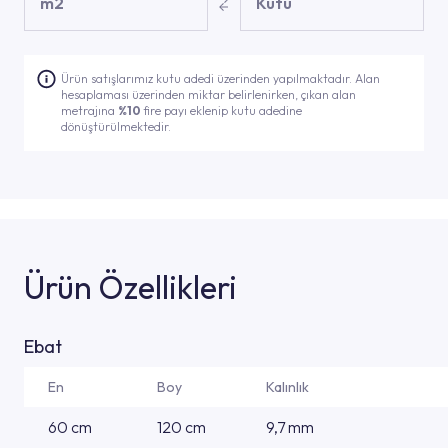
m2
Kutu
Ürün satışlarımız kutu adedi üzerinden yapılmaktadır. Alan
hesaplaması üzerinden miktar belirlenirken, çıkan alan
metrajına
%10
fire payı eklenip kutu adedine
dönüştürülmektedir.
Ürün Özellikleri
Ebat
En
Boy
Kalınlık
60 cm
120 cm
9,7 mm