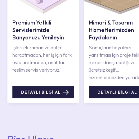
Premium Yetkili
Mimari & Tasarım
Servislerimizle
Hizmetlerimizden
Banyonuzu Yenileyin
Faydalanın
İşleri ek zaman ve bütçe
Sonuçların hayalinizi
harcatmadan, her iş için farklı
yansıtması için proje tekli
usta aratmadan, anahtar
mimar danışmanlığı ve
teslim servis veriyoruz.
ücretsiz keşif
hizmetlerimizden yararl
DETAYLI BİLGİ AL
DETAYLI BİLGİ AL