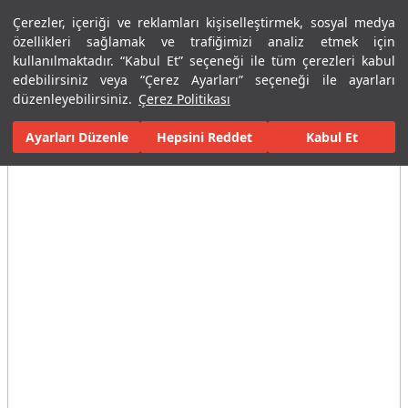
Çerezler, içeriği ve reklamları kişiselleştirmek, sosyal medya
Menü
Menü
özellikleri sağlamak ve trafiğimizi analiz etmek için
kullanılmaktadır. “Kabul Et” seçeneği ile tüm çerezleri kabul
edebilirsiniz veya “Çerez Ayarları” seçeneği ile ayarları
Ana Sayfa
Karolar
Konut İçi Alanlar
Banyo Seramikleri
Bor
düzenleyebilirsiniz.
Çerez Politikası
Ayarları Düzenle
Tüm Görseller
(13)
Hepsini Reddet
Kabul Et