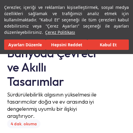
Çerezler, içeriği ve reklamları kişiselleştirmek, sosyal medya
Menü
Menü
özellikleri sağlamak ve trafiğimizi analiz etmek için
kullanılmaktadır. “Kabul Et” seçeneği ile tüm çerezleri kabul
Ana Sayfa
Banyoda Çevreci ve Akıllı Tasarımlar
edebilirsiniz veya “Çerez Ayarları” seçeneği ile ayarları
düzenleyebilirsiniz.
Çerez Politikası
Ayarları Düzenle
Hepsini Reddet
Kabul Et
Banyoda Çevreci
ve Akıllı
Tasarımlar
Sürdürülebilirlik algısının yükselmesi ile
tasarımcılar doğa ve ev arasında iyi
dengelenmiş uyumlu bir ilişkiyi
araştırıyor.
4 dak. okuma