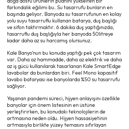
doğa dostu ürünlerin puanını yükselten bir
farkındalık eğilimi bu. Su tasarrufu bunların en
başında geliyor. Banyoda su tasarrufunun en kolay
yolu suyu tasarruflu kullanan batarya, duş başlığı
ve sifon taktırmaktır. 6 dakika duş yaptığınızda,
tasarruflu duş başlığıyla her banyoda 50litreye
kadar daha az su harcamış olursunuz.
Kale Banyo’nun bu konuda yaptığı pek çok tasarım
var. Daha az hammadde, daha az elektrik ve daha
az iş gücü kullanılarak tasarlanan Kale SmartEdge
lavabolar da bunlardan biri. Feel Mono kapasitif
lavabo bataryası ise banyolarda %50 su tasarrufu
sağlıyor.
Yaşanan pandemi süreci, hijyen anlayışını özellikle
banyolar için önem listesinin en üstüne
yerleştirirken, bu konudaki teknolojilerin de
artmasına neden oldu. Hijyen hassasiyetinin
artmasıyla birlikte yüzey temasını sıfırlayan