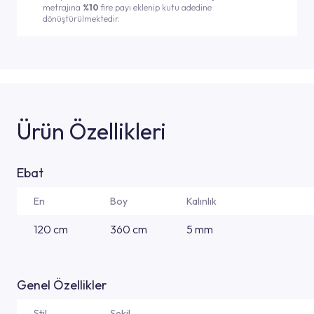
metrajına
%10
fire payı eklenip kutu adedine
dönüştürülmektedir.
Ürün Özellikleri
Ebat
En
Boy
Kalınlık
120 cm
360 cm
5 mm
Genel Özellikler
Stil
Şekil