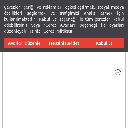
Çerezler, içeriği ve reklamları kişiselleştirmek, sosyal medya
Menü
Menü
özellikleri sağlamak ve trafiğimizi analiz etmek için
kullanılmaktadır. “Kabul Et” seçeneği ile tüm çerezleri kabul
edebilirsiniz veya “Çerez Ayarları” seçeneği ile ayarları
Ana Sayfa
Karolar
Konut İçi Alanlar
Banyo Seramikleri
Met
düzenleyebilirsiniz.
Çerez Politikası
Ayarları Düzenle
Tüm Görseller
(1)
Hepsini Reddet
Kabul Et