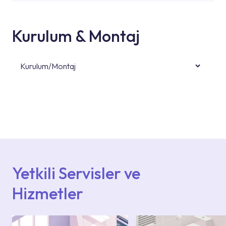
Kurulum & Montaj
Kurulum/Montaj
Ürün montajları için konusunda uzman ve
deneyimli ekiplere sahip yetkili servislerimize
başvurabilirsiniz. Web sitemizde yer alan
Hizmet Noktaları veya Yetkili Servisler alanı
içerisinden kendinize en yakın yetkili servise
ulaşabilir veya 0850 800 52 53 numaralı
iletişim merkezimizden destek alabilirsiniz.
Yetkili Servisler ve
Hizmetler