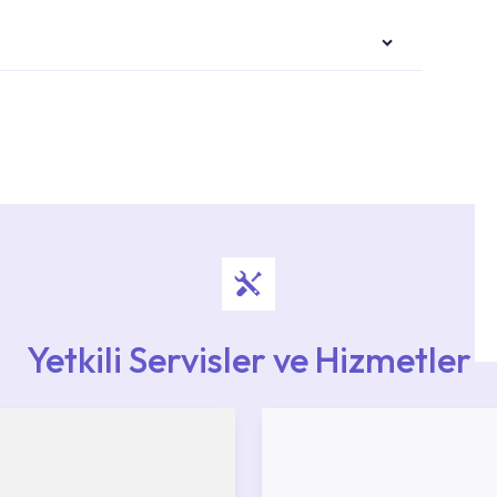
i ekiplere sahip yetkili servislerimize
Noktaları veya Yetkili Servisler alanı içerisinden
ya 0850 800 52 53 numaralı iletişim merkezimizden
Yetkili Servisler ve Hizmetler