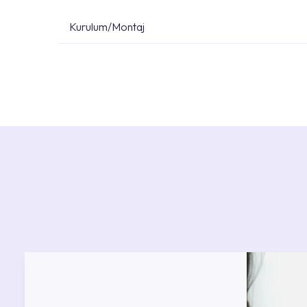
Kurulum/Montaj
Ürün montajları için konusunda uzman ve deneyiml
başvurabilirsiniz. Web sitemizde yer alan Hizmet 
kendinize en yakın yetkili servise ulaşabilir ve
destek alabilirsiniz.