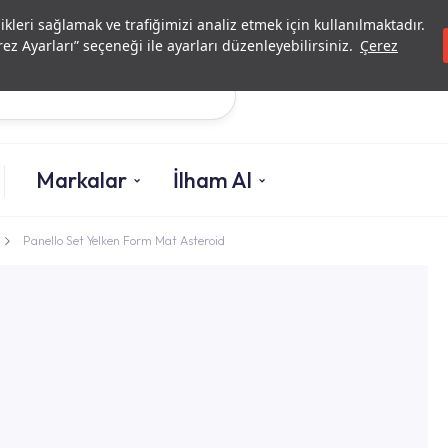
Yatırımcı İlişkileri
Yetkili Serv
likleri sağlamak ve trafiğimizi analiz etmek için kullanılmaktadır.
ez Ayarları” seçeneği ile ayarları düzenleyebilirsiniz.
Çerez
Ara
Markalar
İlham Al
Panello Set Yelken Form Mat Asteroid