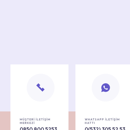
MÜŞTERİ İLETİŞİM
WHATSAPP İLETİŞİM
MERKEZİ
HATTI
0850 800 5253
0(532) 305 52 53