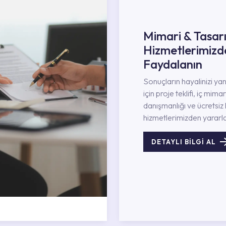
Mimari & Tasar
Hizmetlerimizd
Faydalanın
Sonuçların hayalinizi ya
için proje teklifi, iç mimar
danışmanlığı ve ücretsiz 
hizmetlerimizden yararla
DETAYLI BİLGİ AL