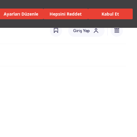
isler ve Hizmetler
Mağazalar
Kataloglar
Uluslararası(TR)
Ayarları Düzenle
Hepsini Reddet
Kabul Et
Giriş Yap