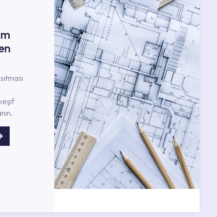
ım
en
nsıtması
keşif
nın.