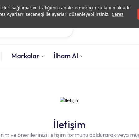
Yatırımcı İlişkileri
Yetkili Serv
likleri sağlamak ve trafiğimizi analiz etmek için kullanılmaktadır.
ez Ayarları” seçeneği ile ayarları düzenleyebilirsiniz.
Çerez
Ara
Markalar
İlham Al
İletişim
dirim ve önerilerinizi iletişim formunu doldurarak veya mü