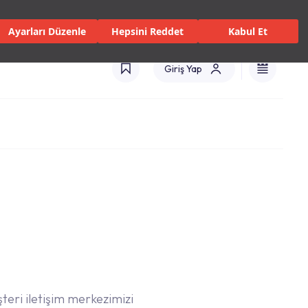
isler ve Hizmetler
Mağazalar
Kataloglar
Uluslararası(TR)
Ayarları Düzenle
Hepsini Reddet
Kabul Et
Giriş Yap
şteri iletişim merkezimizi