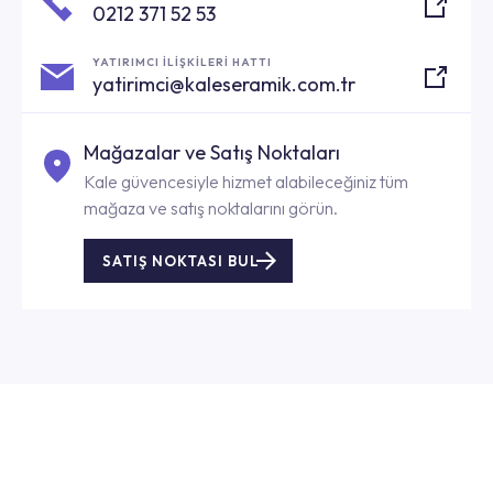
0212 371 52 53
YATIRIMCI İLİŞKİLERİ HATTI
yatirimci@kaleseramik.com.tr
Mağazalar ve Satış Noktaları
Kale güvencesiyle hizmet alabileceğiniz tüm
mağaza ve satış noktalarını görün.
SATIŞ NOKTASI BUL