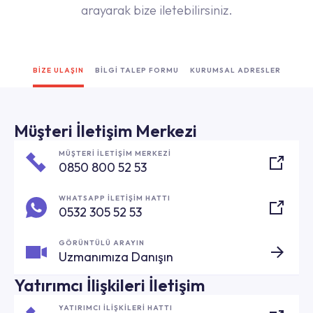
arayarak bize iletebilirsiniz.
BİZE ULAŞIN
BİLGİ TALEP FORMU
KURUMSAL ADRESLER
Müşteri İletişim Merkezi
MÜŞTERİ İLETİŞİM MERKEZİ
0850 800 52 53
WHATSAPP İLETİŞİM HATTI
0532 305 52 53
GÖRÜNTÜLÜ ARAYIN
Uzmanımıza Danışın
Yatırımcı İlişkileri İletişim
YATIRIMCI İLİŞKİLERİ HATTI