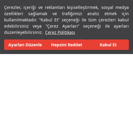
Çerezler, içeriği ve reklamları kişiselleştirmek, sosyal medya
Menü
Menü
özellikleri sağlamak ve trafiğimizi analiz etmek için
kullanılmaktadır. “Kabul Et” seçeneği ile tüm çerezleri kabul
edebilirsiniz veya “Çerez Ayarları” seçeneği ile ayarları
Ana sayfa
Markalar
T-One
düzenleyebilirsiniz.
Çerez Politikası
Ayarları Düzenle
Hepsini Reddet
Kabul Et