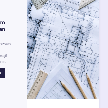
ım
en
nsıtması
keşif
nın.