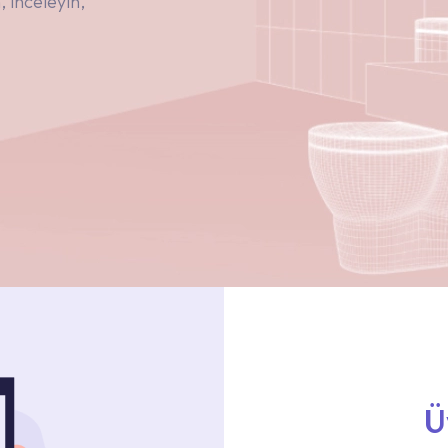
 inceleyin,
Ü