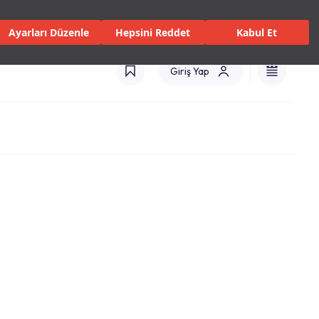
isler ve Hizmetler
Mağazalar
Kataloglar
Uluslararası(TR)
Ayarları Düzenle
Hepsini Reddet
Kabul Et
Giriş Yap