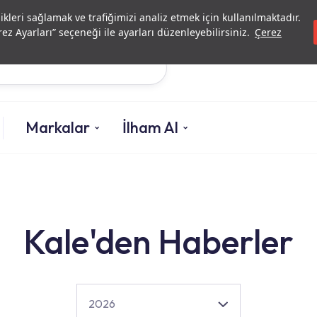
Yatırımcı İlişkileri
Yetkili Serv
likleri sağlamak ve trafiğimizi analiz etmek için kullanılmaktadır.
ez Ayarları” seçeneği ile ayarları düzenleyebilirsiniz.
Çerez
Ara
Markalar
İlham Al
Kale'den Haberler
2026