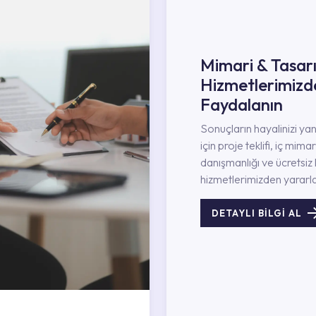
Mimari & Tasar
Hizmetlerimizd
Faydalanın
Sonuçların hayalinizi ya
için proje teklifi, iç mimar
danışmanlığı ve ücretsiz 
hizmetlerimizden yararla
DETAYLI BİLGİ AL