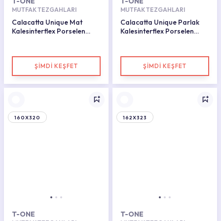
T-ONE
T-ONE
MUTFAK TEZGAHLARI
MUTFAK TEZGAHLARI
Calacatta Unique Mat
Calacatta Unique Parlak
Kalesinterflex Porselen
Kalesinterflex Porselen
Plaka 160X320
Plaka 160X320
ŞİMDİ KEŞFET
ŞİMDİ KEŞFET
160X320
162X323
T-ONE
T-ONE