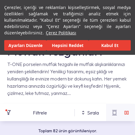
Çerezler, içeriği ve reklamları kişiselleştirmek, sosyal medya
Menü
Menü
özellikleri sağlamak ve trafiğimizi analiz etmek için
kullanılmaktadır. “Kabul Et” seçeneği ile tüm çerezleri kabul
edebilirsiniz veya “Çerez Ayarları” seçeneği ile ayarları
Ana Sayfa
Mutfaklar
Mutfak Tezgahları
düzenleyebilirsiniz.
Çerez Politikası
Ayarları Düzenle
Hepsini Reddet
Kabul Et
Mutfak Tezgahları
T-ONE porselen mutfak tezgahı ile mutfak alışkanlıklarınızı
yeniden şekillendirin! Yenilikçi tasarımı, eşsiz şıklığı ve
kullanışlılığı ile evinize modern bir dokunuş katın. Her yemek
hazırlama anınızda özgürlüğü ve keyfi keşfedin! Hijyenik,
çizilmez, leke tutmaz, yanmaz...
Filtrele
Sırala
Toplam 82 ürün görüntüleniyor.