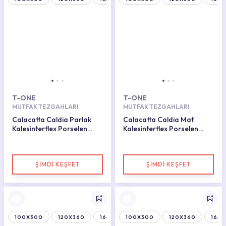
T-ONE
T-ONE
MUTFAK TEZGAHLARI
MUTFAK TEZGAHLARI
Calacatta Caldia Parlak
Calacatta Caldia Mat
Kalesinterflex Porselen
Kalesinterflex Porselen
Plaka 160x320
Plaka 162x323
ŞİMDİ KEŞFET
ŞİMDİ KEŞFET
100X300
120X360
160X320
100X300
120X360
162X