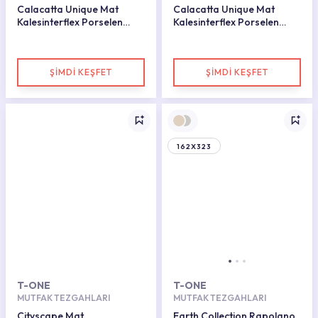
Calacatta Unique Mat
Calacatta Unique Mat
Kalesinterflex Porselen
Kalesinterflex Porselen
Plaka 162X323
Plaka 162X323
ŞİMDİ KEŞFET
ŞİMDİ KEŞFET
162X323
T-ONE
T-ONE
MUTFAK TEZGAHLARI
MUTFAK TEZGAHLARI
Cityscape Mat
Earth Collection Rapolano