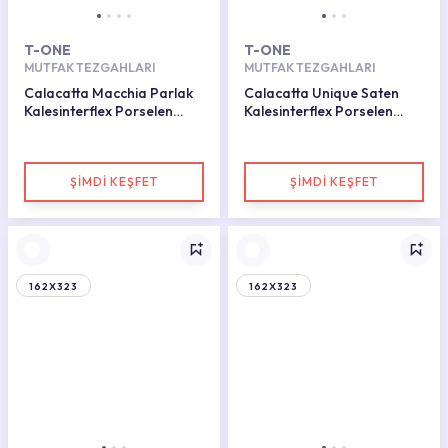
T-ONE
T-ONE
MUTFAK TEZGAHLARI
MUTFAK TEZGAHLARI
Calacatta Macchia Parlak
Calacatta Unique Saten
Kalesinterflex Porselen
Kalesinterflex Porselen
Plaka 162x323
Plaka 162X323
ŞİMDİ KEŞFET
ŞİMDİ KEŞFET
162X323
162X323