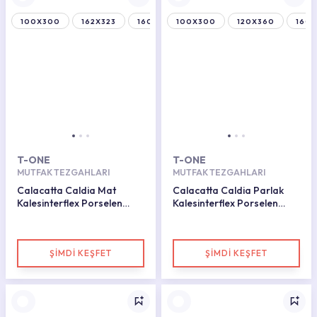
100X300
162X323
160X320
100X300
120X360
160
T-ONE
T-ONE
MUTFAK TEZGAHLARI
MUTFAK TEZGAHLARI
Calacatta Caldia Mat
Calacatta Caldia Parlak
Kalesinterflex Porselen
Kalesinterflex Porselen
Plaka 120x360
Plaka 162x323
ŞİMDİ KEŞFET
ŞİMDİ KEŞFET