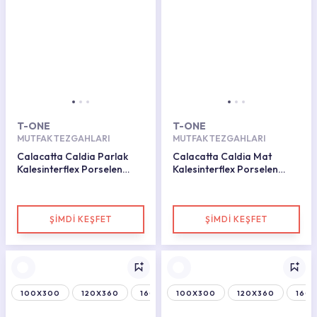
T-ONE
T-ONE
MUTFAK TEZGAHLARI
MUTFAK TEZGAHLARI
Calacatta Caldia Parlak
Calacatta Caldia Mat
Kalesinterflex Porselen
Kalesinterflex Porselen
Plaka 162x323
Plaka 160x320
ŞİMDİ KEŞFET
ŞİMDİ KEŞFET
100X300
120X360
160X320
100X300
120X360
160