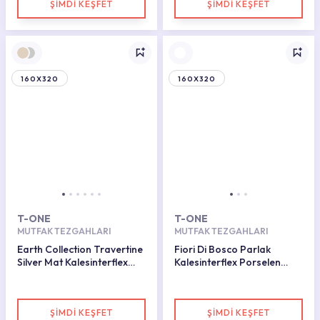
ŞİMDİ KEŞFET
ŞİMDİ KEŞFET
160X320
160X320
T-ONE
T-ONE
MUTFAK TEZGAHLARI
MUTFAK TEZGAHLARI
Earth Collection Travertine
Fiori Di Bosco Parlak
Silver Mat Kalesinterflex
Kalesinterflex Porselen
Porselen Plaka 162x323
Plaka 162x323
ŞİMDİ KEŞFET
ŞİMDİ KEŞFET