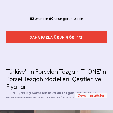
82
üründen
60
ürün görüntüledin
DAHA FAZLA ÜRÜN GÖR (1/2)
Türkiye'nin Porselen Tezgahı T-ONE'ın
Porsel Tezgah Modelleri, Çeşitleri ve
Fiyatları
T-ONE, yenilikçi
porselen mutfak tezgahı
çözümleriyle
Devamını göster
mutfaklarınızda devrim yaratıyor. “Türkiye'nin Mutfak Tezgahı”
sloganıyla yola çıkan marka, sadece bir ürün sunmakla
kalmıyor, aynı zamanda mutfakta geçirdiğiniz zamana değer