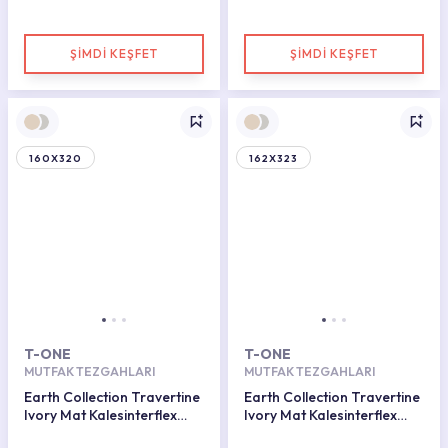
Porselen Plaka 162x323
Porselen Plaka 162x323
ŞİMDİ KEŞFET
ŞİMDİ KEŞFET
160X320
162X323
T-ONE
T-ONE
MUTFAK TEZGAHLARI
MUTFAK TEZGAHLARI
Earth Collection Travertine
Earth Collection Travertine
Ivory Mat Kalesinterflex
Ivory Mat Kalesinterflex
Porselen Plaka 162x323
Porselen Plaka 160x320