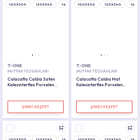
100X300
120X360
162X323
100X300
120X360
160
T-ONE
T-ONE
MUTFAK TEZGAHLARI
MUTFAK TEZGAHLARI
Calacatta Caldia Saten
Calacatta Caldia Mat
Kalesinterflex Porselen
Kalesinterflex Porselen
Plaka 160x320
Plaka 163x323
ŞİMDİ KEŞFET
ŞİMDİ KEŞFET
100X300
120X360
162X323
100X300
120X360
160