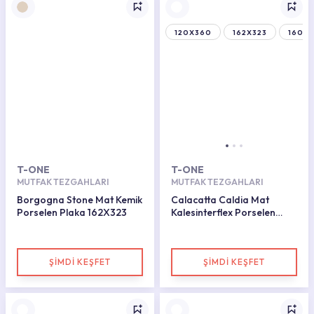
120X360
162X323
160X
T-ONE
T-ONE
MUTFAK TEZGAHLARI
MUTFAK TEZGAHLARI
Borgogna Stone Mat Kemik
Calacatta Caldia Mat
Porselen Plaka 162X323
Kalesinterflex Porselen
Plaka 100x300
ŞİMDİ KEŞFET
ŞİMDİ KEŞFET