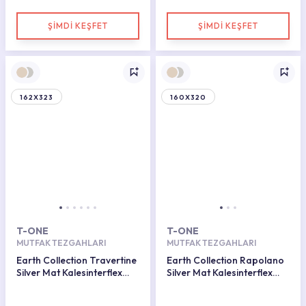
ŞİMDİ KEŞFET
ŞİMDİ KEŞFET
162X323
160X320
T-ONE
T-ONE
MUTFAK TEZGAHLARI
MUTFAK TEZGAHLARI
Earth Collection Travertine
Earth Collection Rapolano
Silver Mat Kalesinterflex
Silver Mat Kalesinterflex
Porselen Plaka 160x320
Porselen Plaka 160x320