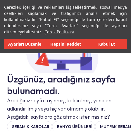
Çerezler, içeriği ve reklamları kişiselleştirmek, sosyal medya
Menü
Menü
özellikleri sağlamak ve trafiğimizi analiz etmek için
kullanılmaktadır. “Kabul Et” seçeneği ile tüm çerezleri kabul
edebilirsiniz veya “Çerez Ayarları” seçeneği ile ayarları
düzenleyebilirsiniz.
Çerez Politikası
Ayarları Düzenle
Hepsini Reddet
Kabul Et
Üzgünüz, aradığınız sayfa
bulunamadı.
Aradığınız sayfa taşınmış, kaldırılmış, yeniden
adlandırılmış veya hiç var olmamış olabilir.
Aşağıdaki sayfalara göz atmak ister misiniz?
SERAMIK KAROLAR
BANYO ÜRÜNLERİ
MUTFAK SERAM