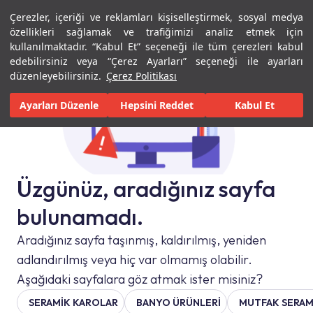
Çerezler, içeriği ve reklamları kişiselleştirmek, sosyal medya
Menü
Menü
özellikleri sağlamak ve trafiğimizi analiz etmek için
kullanılmaktadır. “Kabul Et” seçeneği ile tüm çerezleri kabul
edebilirsiniz veya “Çerez Ayarları” seçeneği ile ayarları
düzenleyebilirsiniz.
Çerez Politikası
Ayarları Düzenle
Hepsini Reddet
Kabul Et
Üzgünüz, aradığınız sayfa
bulunamadı.
Aradığınız sayfa taşınmış, kaldırılmış, yeniden
adlandırılmış veya hiç var olmamış olabilir.
Aşağıdaki sayfalara göz atmak ister misiniz?
SERAMIK KAROLAR
BANYO ÜRÜNLERİ
MUTFAK SERAM