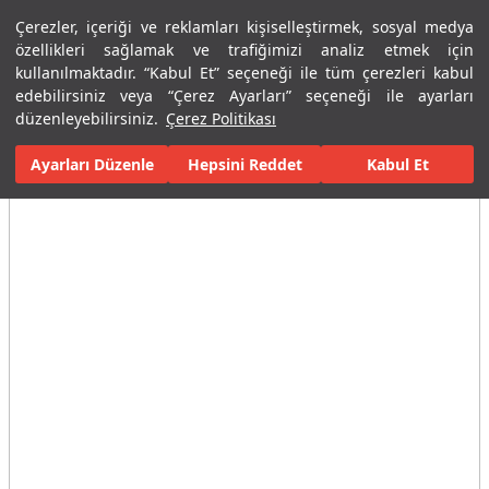
Çerezler, içeriği ve reklamları kişiselleştirmek, sosyal medya
Menü
Menü
özellikleri sağlamak ve trafiğimizi analiz etmek için
kullanılmaktadır. “Kabul Et” seçeneği ile tüm çerezleri kabul
edebilirsiniz veya “Çerez Ayarları” seçeneği ile ayarları
Ana Sayfa
Banyolar
Armatürler
Banyo Bataryaları
Ankast
düzenleyebilirsiniz.
Çerez Politikası
Ayarları Düzenle
Tüm Görseller
(3)
Hepsini Reddet
Kabul Et