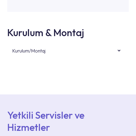
Kurulum & Montaj
Kurulum/Montaj
Ürün montajları için konusunda uzman ve
deneyimli ekiplere sahip yetkili servislerimize
başvurabilirsiniz. Web sitemizde yer alan
Hizmet Noktaları veya Yetkili Servisler alanı
içerisinden kendinize en yakın yetkili servise
ulaşabilir veya 0850 800 52 53 numaralı
iletişim merkezimizden destek alabilirsiniz.
Yetkili Servisler ve
Hizmetler