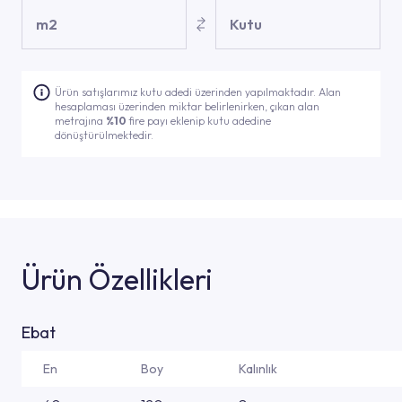
m2
Kutu
Ürün satışlarımız kutu adedi üzerinden yapılmaktadır. Alan
hesaplaması üzerinden miktar belirlenirken, çıkan alan
metrajına
%10
fire payı eklenip kutu adedine
dönüştürülmektedir.
Ürün Özellikleri
Ebat
En
Boy
Kalınlık