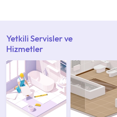
Ürün montajları için konusunda uzman ve
deneyimli ekiplere sahip yetkili servislerimize
başvurabilirsiniz. Web sitemizde yer alan
Hizmet Noktaları veya Yetkili Servisler alanı
içerisinden kendinize en yakın yetkili servise
ulaşabilir veya 0850 800 52 53 numaralı
iletişim merkezimizden destek alabilirsiniz.
Yetkili Servisler ve
Hizmetler