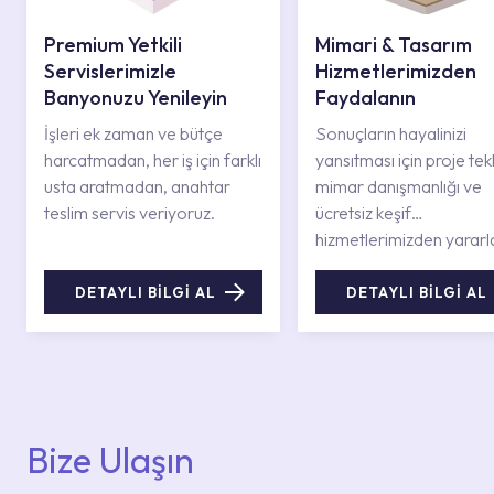
Premium Yetkili
Mimari & Tasarım
Servislerimizle
Hizmetlerimizden
Banyonuzu Yenileyin
Faydalanın
İşleri ek zaman ve bütçe
Sonuçların hayalinizi
harcatmadan, her iş için farklı
yansıtması için proje tekli
usta aratmadan, anahtar
mimar danışmanlığı ve
teslim servis veriyoruz.
ücretsiz keşif
hizmetlerimizden yararl
DETAYLI BİLGİ AL
DETAYLI BİLGİ AL
Bize Ulaşın