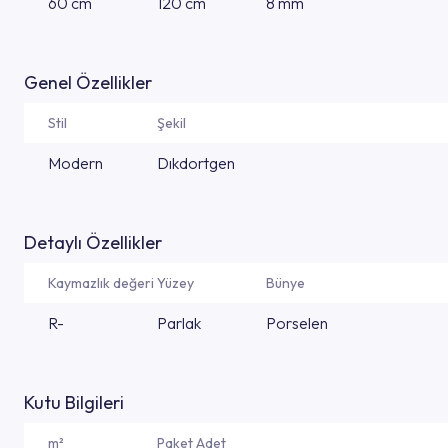
60 cm
120 cm
8 mm
Genel Özellikler
Stil
Şekil
Modern
Dıkdortgen
Detaylı Özellikler
Kaymazlık değeri
Yüzey
Bünye
R-
Parlak
Porselen
Kutu Bilgileri
m²
Paket Adet