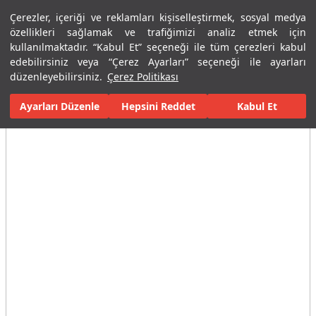
Çerezler, içeriği ve reklamları kişiselleştirmek, sosyal medya
Menü
Menü
özellikleri sağlamak ve trafiğimizi analiz etmek için
kullanılmaktadır. “Kabul Et” seçeneği ile tüm çerezleri kabul
edebilirsiniz veya “Çerez Ayarları” seçeneği ile ayarları
Ana Sayfa
Karolar
Konut İçi Alanlar
Banyo Seramikleri
Roy
düzenleyebilirsiniz.
Çerez Politikası
Ayarları Düzenle
Tüm Görseller
(4)
Hepsini Reddet
Kabul Et