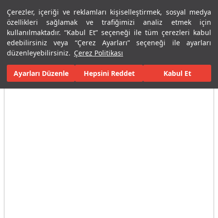
Çerezler, içeriği ve reklamları kişiselleştirmek, sosyal medya
Menü
Menü
özellikleri sağlamak ve trafiğimizi analiz etmek için
kullanılmaktadır. “Kabul Et” seçeneği ile tüm çerezleri kabul
edebilirsiniz veya “Çerez Ayarları” seçeneği ile ayarları
Ana Sayfa
Banyolar
Armatürler
Banyo Bataryaları
Ankast
düzenleyebilirsiniz.
Çerez Politikası
Ayarları Düzenle
Tüm Görseller
(5)
Hepsini Reddet
Kabul Et