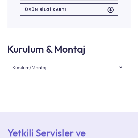
ÜRÜN BILGI KARTI
Kurulum & Montaj
Kurulum/Montaj
Ürün montajları için konusunda uzman ve
deneyimli ekiplere sahip yetkili servislerimize
başvurabilirsiniz. Web sitemizde yer alan
Hizmet Noktaları veya Yetkili Servisler alanı
içerisinden kendinize en yakın yetkili servise
ulaşabilir veya 0850 800 52 53 numaralı
iletişim merkezimizden destek alabilirsiniz.
Yetkili Servisler ve