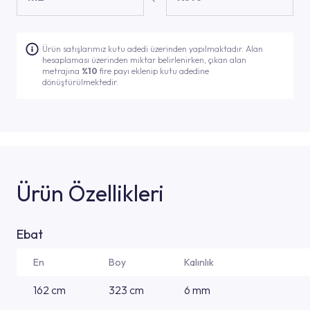
Ürün satışlarımız kutu adedi üzerinden yapılmaktadır. Alan
hesaplaması üzerinden miktar belirlenirken, çıkan alan
metrajına
%10
fire payı eklenip kutu adedine
dönüştürülmektedir.
Ürün Özellikleri
Ebat
En
Boy
Kalınlık
162 cm
323 cm
6 mm