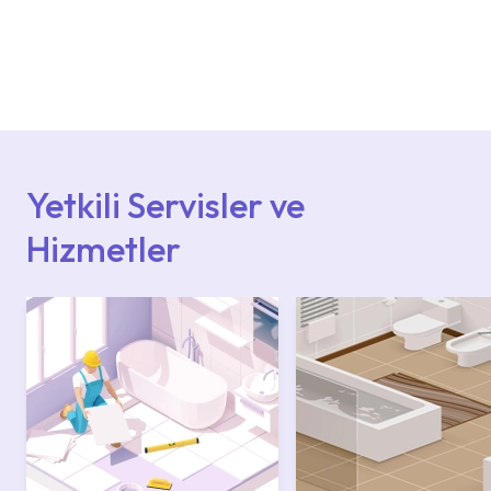
Ürün montajları için konusunda uzman ve
deneyimli ekiplere sahip yetkili servislerimize
başvurabilirsiniz. Web sitemizde yer alan
Hizmet Noktaları veya Yetkili Servisler alanı
içerisinden kendinize en yakın yetkili servise
ulaşabilir veya 0850 800 52 53 numaralı
iletişim merkezimizden destek alabilirsiniz.
Yetkili Servisler ve
Hizmetler