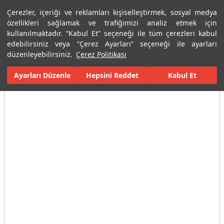
Çerezler, içeriği ve reklamları kişiselleştirmek, sosyal medya
Menü
Menü
özellikleri sağlamak ve trafiğimizi analiz etmek için
kullanılmaktadır. “Kabul Et” seçeneği ile tüm çerezleri kabul
edebilirsiniz veya “Çerez Ayarları” seçeneği ile ayarları
Ana Sayfa
Karolar
Porselen Plaka ve Karolar
Tüm Porselen Plak
düzenleyebilirsiniz.
Çerez Politikası
Ayarları Düzenle
Tüm Görseller
(3)
Hepsini Reddet
Kabul Et