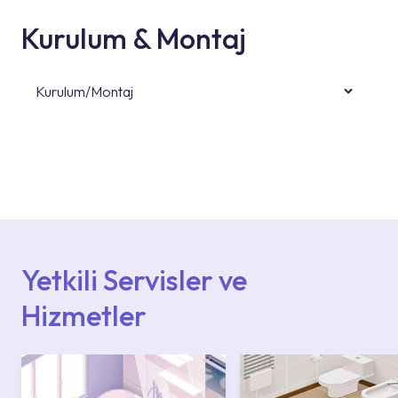
Kurulum & Montaj
Kurulum/Montaj
Ürün montajları için konusunda uzman ve
deneyimli ekiplere sahip yetkili servislerimize
başvurabilirsiniz. Web sitemizde yer alan
Hizmet Noktaları veya Yetkili Servisler alanı
içerisinden kendinize en yakın yetkili servise
ulaşabilir veya 0850 800 52 53 numaralı
iletişim merkezimizden destek alabilirsiniz.
Yetkili Servisler ve
Hizmetler