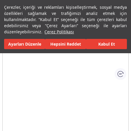
Çerezler, içeriği ve reklamları kişiselleştirmek, sosyal medya
Menü
Menü
özellikleri sağlamak ve trafiğimizi analiz etmek için
kullanılmaktadır. “Kabul Et” seçeneği ile tüm çerezleri kabul
edebilirsiniz veya “Çerez Ayarları” seçeneği ile ayarları
Ana Sayfa
Banyolar
Armatürler
Musluklar
Stop Valfler
düzenleyebilirsiniz.
Çerez Politikası
Ayarları Düzenle
Tüm Görseller
(1)
Hepsini Reddet
Kabul Et