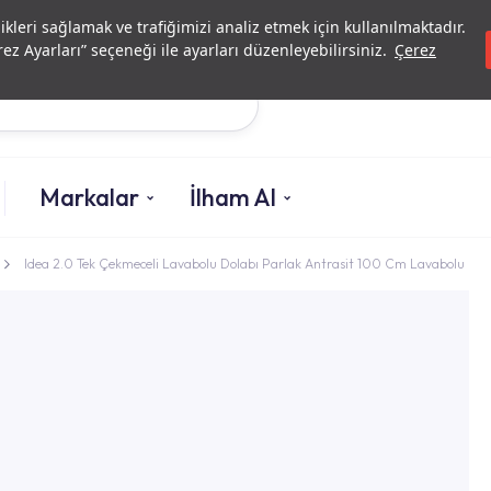
Yatırımcı İlişkileri
Yetkili Serv
likleri sağlamak ve trafiğimizi analiz etmek için kullanılmaktadır.
ez Ayarları” seçeneği ile ayarları düzenleyebilirsiniz.
Çerez
Ara
Markalar
İlham Al
Idea 2.0 Tek Çekmeceli Lavabolu Dolabı Parlak Antrasit 100 Cm Lavabolu