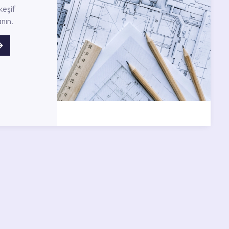
keşif
nın.