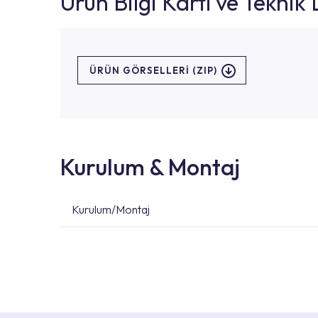
Ürün Bilgi Kartı ve Tekni
ÜRÜN GÖRSELLERI (ZIP)
Kurulum & Montaj
Kurulum/Montaj
Ürün montajları için konusunda uzman ve deneyiml
başvurabilirsiniz. Web sitemizde yer alan Hizmet 
kendinize en yakın yetkili servise ulaşabilir ve
destek alabilirsiniz.