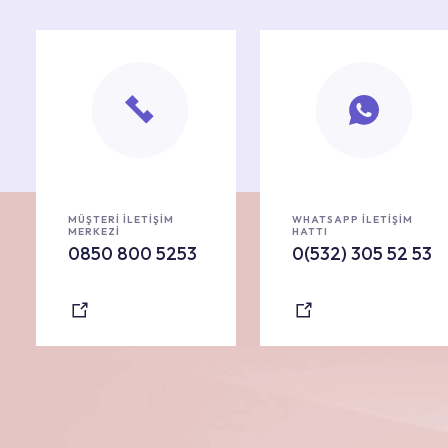
MÜŞTERİ İLETİŞİM
WHATSAPP İLETİŞİM
MERKEZİ
HATTI
0850 800 5253
0(532) 305 52 53