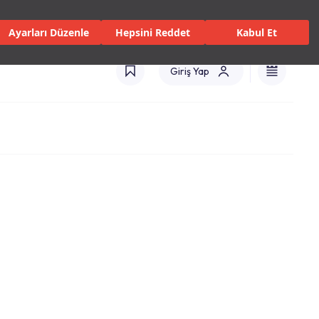
isler ve Hizmetler
Mağazalar
Kataloglar
Uluslararası(TR)
Ayarları Düzenle
Hepsini Reddet
Kabul Et
Giriş Yap