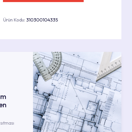
Ürün Kodu:
310300104335
ım
en
nsıtması