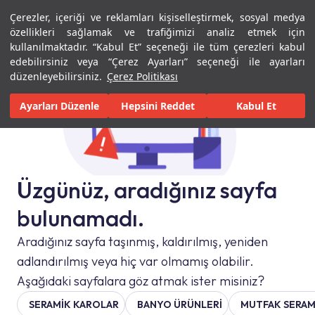
Çerezler, içeriği ve reklamları kişiselleştirmek, sosyal medya
Menü
Menü
özellikleri sağlamak ve trafiğimizi analiz etmek için
kullanılmaktadır. “Kabul Et” seçeneği ile tüm çerezleri kabul
edebilirsiniz veya “Çerez Ayarları” seçeneği ile ayarları
düzenleyebilirsiniz.
Çerez Politikası
Ayarları Düzenle
Hepsini Reddet
Kabul Et
Üzgünüz, aradığınız sayfa
bulunamadı.
Aradığınız sayfa taşınmış, kaldırılmış, yeniden
adlandırılmış veya hiç var olmamış olabilir.
Aşağıdaki sayfalara göz atmak ister misiniz?
SERAMIK KAROLAR
BANYO ÜRÜNLERİ
MUTFAK SERAM