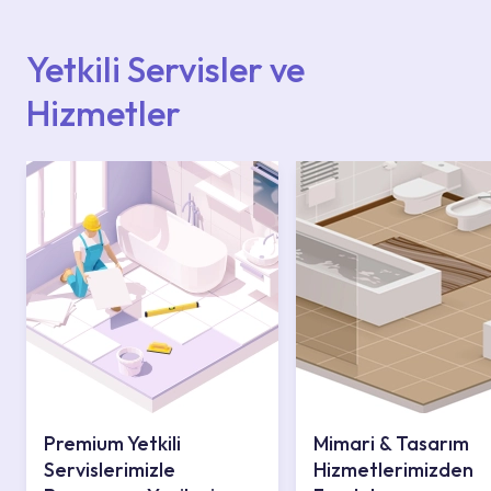
içerisinden kendinize en yakın yetkili servise
ulaşabilir veya 0850 800 52 53 numaralı
iletişim merkezimizden destek alabilirsiniz.
Yetkili Servisler ve
Hizmetler
Premium Yetkili
Mimari & Tasarım
Servislerimizle
Hizmetlerimizden