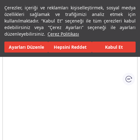
Çerezler, içeriği ve reklamları kişiselleştirmek, sosyal medya
Menü
Menü
özellikleri sağlamak ve trafiğimizi analiz etmek için
kullanılmaktadır. “Kabul Et” seçeneği ile tüm çerezleri kabul
edebilirsiniz veya “Çerez Ayarları” seçeneği ile ayarları
Ana Sayfa
Banyolar
Banyo Mobilyaları
Banyo Dolapları
Gr
düzenleyebilirsiniz.
Çerez Politikası
Ayarları Düzenle
Tüm Görseller
(1)
Hepsini Reddet
Kabul Et