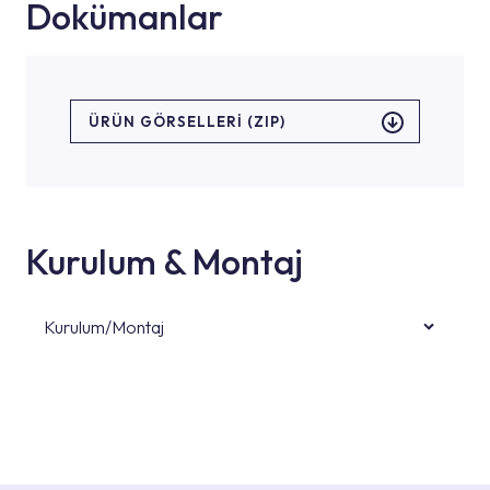
Dokümanlar
ÜRÜN GÖRSELLERI (ZIP)
Kurulum & Montaj
Kurulum/Montaj
Ürün montajları için konusunda uzman ve
deneyimli ekiplere sahip yetkili servislerimize
başvurabilirsiniz. Web sitemizde yer alan
Hizmet Noktaları veya Yetkili Servisler alanı