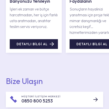
Banyonuzu Yenileyin
Faydalanın
İşleri ek zaman ve bütçe
Sonuçların hayalinizi
harcatmadan, her iş için farklı
yansıtması için proje tekli
usta aratmadan, anahtar
mimar danışmanlığı ve
teslim servis veriyoruz.
ücretsiz keşif
hizmetlerimizden yararl
DETAYLI BİLGİ AL
DETAYLI BİLGİ AL
Bize Ulaşın
MÜŞTERİ İLETİŞİM MERKEZİ
0850 800 5253