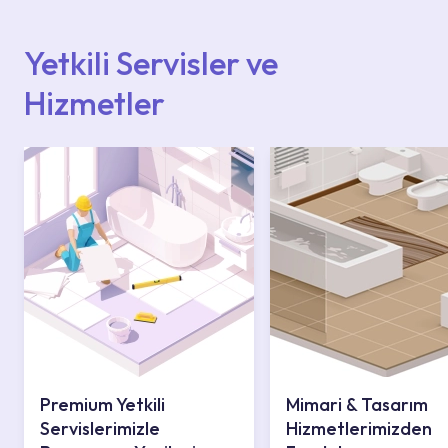
içerisinden kendinize en yakın yetkili servise
ulaşabilir veya 0850 800 52 53 numaralı
iletişim merkezimizden destek alabilirsiniz.
Yetkili Servisler ve
Hizmetler
Premium Yetkili
Mimari & Tasarım
Servislerimizle
Hizmetlerimizden