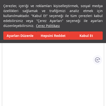
Çerezler, içeriği ve reklamları kişiselleştirmek, sosyal medya
Menü
Menü
özellikleri sağlamak ve trafiğimizi analiz etmek için
kullanılmaktadır. “Kabul Et” seçeneği ile tüm çerezleri kabul
edebilirsiniz veya “Çerez Ayarları” seçeneği ile ayarları
Ana Sayfa
Banyolar
Banyo Mobilyaları
Banyo Dolapları
Gr
düzenleyebilirsiniz.
Çerez Politikası
Ayarları Düzenle
Tüm Görseller
(1)
Hepsini Reddet
Kabul Et