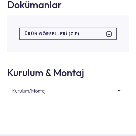
Dokümanlar
ÜRÜN GÖRSELLERI (ZIP)
Kurulum & Montaj
Kurulum/Montaj
Ürün montajları için konusunda uzman ve
deneyimli ekiplere sahip yetkili servislerimize
başvurabilirsiniz. Web sitemizde yer alan
Hizmet Noktaları veya Yetkili Servisler alanı