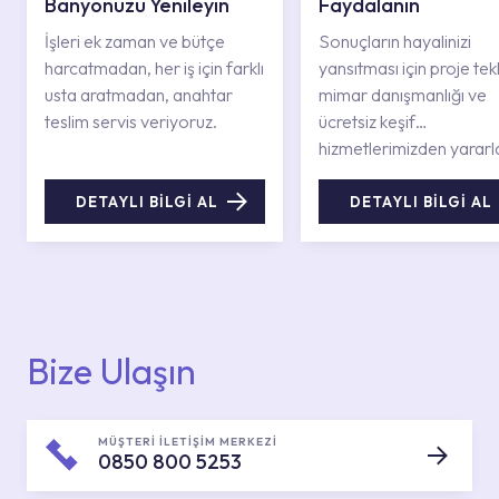
Banyonuzu Yenileyin
Faydalanın
İşleri ek zaman ve bütçe
Sonuçların hayalinizi
harcatmadan, her iş için farklı
yansıtması için proje tekli
usta aratmadan, anahtar
mimar danışmanlığı ve
teslim servis veriyoruz.
ücretsiz keşif
hizmetlerimizden yararl
DETAYLI BİLGİ AL
DETAYLI BİLGİ AL
Bize Ulaşın
MÜŞTERİ İLETİŞİM MERKEZİ
0850 800 5253