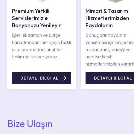
Premium Yetkili
Mimari & Tasarım
Servislerimizle
Hizmetlerimizden
Banyonuzu Yenileyin
Faydalanın
İşleri ek zaman ve bütçe
Sonuçların hayalinizi
harcatmadan, her iş için farklı
yansıtması için proje tekli
usta aratmadan, anahtar
mimar danışmanlığı ve
teslim servis veriyoruz.
ücretsiz keşif
hizmetlerimizden yararl
DETAYLI BİLGİ AL
DETAYLI BİLGİ AL
Bize Ulaşın