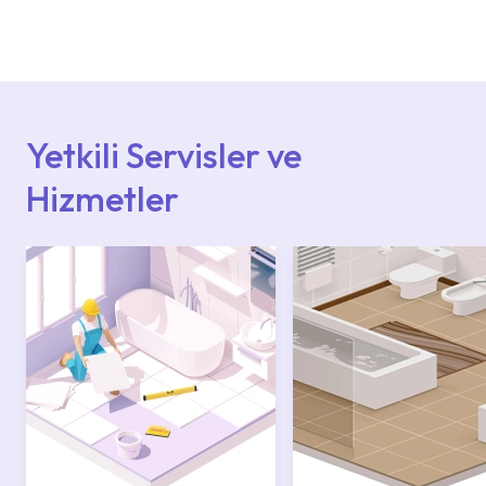
Ürün montajları için konusunda uzman ve
deneyimli ekiplere sahip yetkili servislerimize
başvurabilirsiniz. Web sitemizde yer alan
Hizmet Noktaları veya Yetkili Servisler alanı
içerisinden kendinize en yakın yetkili servise
ulaşabilir veya 0850 800 52 53 numaralı
iletişim merkezimizden destek alabilirsiniz.
Yetkili Servisler ve
Hizmetler