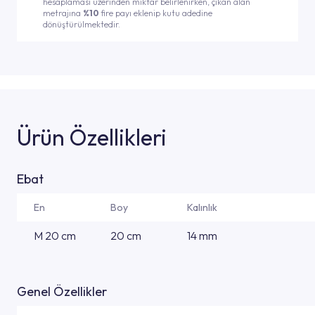
hesaplaması üzerinden miktar belirlenirken, çıkan alan
metrajına
%10
fire payı eklenip kutu adedine
dönüştürülmektedir.
Ürün Özellikleri
Ebat
En
Boy
Kalınlık
M 20 cm
20 cm
14 mm
Genel Özellikler