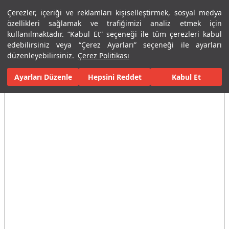
Çerezler, içeriği ve reklamları kişiselleştirmek, sosyal medya
Menü
Menü
özellikleri sağlamak ve trafiğimizi analiz etmek için
kullanılmaktadır. “Kabul Et” seçeneği ile tüm çerezleri kabul
edebilirsiniz veya “Çerez Ayarları” seçeneği ile ayarları
Ana Sayfa
Karolar
Konut İçi Alanlar
Banyo Seramikleri
For
düzenleyebilirsiniz.
Çerez Politikası
Ayarları Düzenle
Tüm Görseller
(11)
Hepsini Reddet
Kabul Et