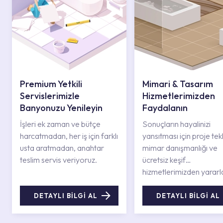
Premium Yetkili
Mimari & Tasarım
Servislerimizle
Hizmetlerimizden
Banyonuzu Yenileyin
Faydalanın
İşleri ek zaman ve bütçe
Sonuçların hayalinizi
harcatmadan, her iş için farklı
yansıtması için proje tekli
usta aratmadan, anahtar
mimar danışmanlığı ve
teslim servis veriyoruz.
ücretsiz keşif
hizmetlerimizden yararl
DETAYLI BİLGİ AL
DETAYLI BİLGİ AL