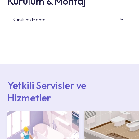
Kurulum & Montaj
Kurulum/Montaj
Ürün montajları için konusunda uzman ve
deneyimli ekiplere sahip yetkili servislerimize
başvurabilirsiniz. Web sitemizde yer alan
Hizmet Noktaları veya Yetkili Servisler alanı
içerisinden kendinize en yakın yetkili servise
ulaşabilir veya 0850 800 52 53 numaralı
iletişim merkezimizden destek alabilirsiniz.
Yetkili Servisler ve
Hizmetler