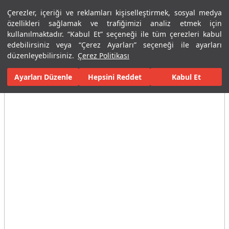
Çerezler, içeriği ve reklamları kişiselleştirmek, sosyal medya
Menü
Menü
özellikleri sağlamak ve trafiğimizi analiz etmek için
kullanılmaktadır. “Kabul Et” seçeneği ile tüm çerezleri kabul
edebilirsiniz veya “Çerez Ayarları” seçeneği ile ayarları
Ana Sayfa
Banyolar
Armatürler
Musluklar
Stop Valfler
düzenleyebilirsiniz.
Çerez Politikası
Ayarları Düzenle
Tüm Görseller
(7)
Hepsini Reddet
Kabul Et