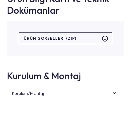
Dokümanlar
ÜRÜN GÖRSELLERI (ZIP)
Kurulum & Montaj
Kurulum/Montaj
Ürün montajları için konusunda uzman ve
deneyimli ekiplere sahip yetkili servislerimize
başvurabilirsiniz. Web sitemizde yer alan