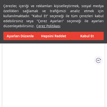
Çerezler, içeriği ve reklamları kişiselleştirmek, sosyal medya
Menü
Menü
özellikleri sağlamak ve trafiğimizi analiz etmek için
kullanılmaktadır. “Kabul Et” seçeneği ile tüm çerezleri kabul
edebilirsiniz veya “Çerez Ayarları” seçeneği ile ayarları
Ana Sayfa
Banyolar
Banyo Aksesuarları
Havluluk ve Askılar
düzenleyebilirsiniz.
Çerez Politikası
Ayarları Düzenle
Tüm Görseller
(1)
Hepsini Reddet
Kabul Et