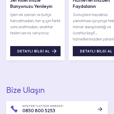
Servislerimizle
Hizmetlerimizden
Banyonuzu Yenileyin
Faydalanın
İşleri ek zaman ve bütçe
Sonuçların hayalinizi
harcatmadan, her iş için farklı
yansıtması için proje tekli
usta aratmadan, anahtar
mimar danışmanlığı ve
teslim servis veriyoruz.
ücretsiz keşif
hizmetlerimizden yararl
DETAYLI BİLGİ AL
DETAYLI BİLGİ AL
Bize Ulaşın
MÜŞTERİ İLETİŞİM MERKEZİ
0850 800 5253