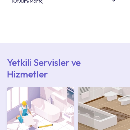
Kurulum/Montaj
Ürün montajları için konusunda uzman ve
deneyimli ekiplere sahip yetkili servislerimize
başvurabilirsiniz. Web sitemizde yer alan
Hizmet Noktaları veya Yetkili Servisler alanı
içerisinden kendinize en yakın yetkili servise
ulaşabilir veya 0850 800 52 53 numaralı
iletişim merkezimizden destek alabilirsiniz.
Yetkili Servisler ve
Hizmetler