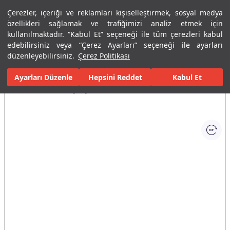
Çerezler, içeriği ve reklamları kişiselleştirmek, sosyal medya
Menü
Menü
özellikleri sağlamak ve trafiğimizi analiz etmek için
kullanılmaktadır. “Kabul Et” seçeneği ile tüm çerezleri kabul
edebilirsiniz veya “Çerez Ayarları” seçeneği ile ayarları
Ana Sayfa
Banyolar
Banyo Aksesuarları
Tuvalet Fırçalığı ve Kağı
düzenleyebilirsiniz.
Çerez Politikası
Ayarları Düzenle
Tüm Görseller
(1)
Hepsini Reddet
Kabul Et