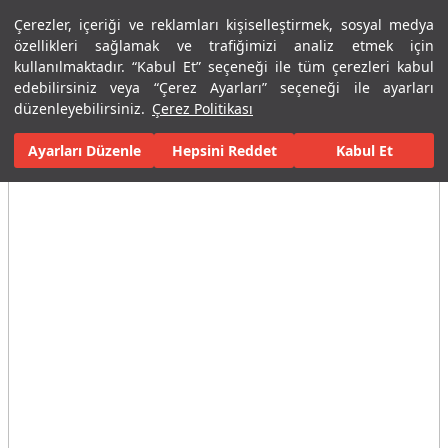
Çerezler, içeriği ve reklamları kişiselleştirmek, sosyal medya
Menü
Menü
özellikleri sağlamak ve trafiğimizi analiz etmek için
kullanılmaktadır. “Kabul Et” seçeneği ile tüm çerezleri kabul
edebilirsiniz veya “Çerez Ayarları” seçeneği ile ayarları
Ana Sayfa
Banyolar
Banyo Aksesuarları
Sabunluklar
D100
düzenleyebilirsiniz.
Çerez Politikası
Ayarları Düzenle
Tüm Görseller
(6)
Hepsini Reddet
Kabul Et