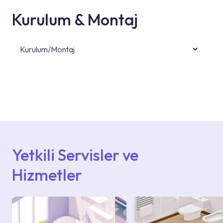
Kurulum & Montaj
Kurulum/Montaj
Ürün montajları için konusunda uzman ve
deneyimli ekiplere sahip yetkili servislerimize
başvurabilirsiniz. Web sitemizde yer alan
Hizmet Noktaları veya Yetkili Servisler alanı
içerisinden kendinize en yakın yetkili servise
ulaşabilir veya 0850 800 52 53 numaralı
iletişim merkezimizden destek alabilirsiniz.
Yetkili Servisler ve
Hizmetler