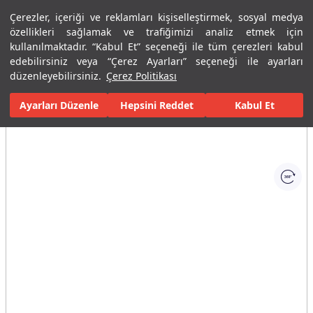
Çerezler, içeriği ve reklamları kişiselleştirmek, sosyal medya
Menü
Menü
özellikleri sağlamak ve trafiğimizi analiz etmek için
kullanılmaktadır. “Kabul Et” seçeneği ile tüm çerezleri kabul
edebilirsiniz veya “Çerez Ayarları” seçeneği ile ayarları
Ana Sayfa
Banyolar
Banyo Aksesuarları
Havluluk ve Askılar
düzenleyebilirsiniz.
Çerez Politikası
Ayarları Düzenle
Tüm Görseller
(1)
Hepsini Reddet
Kabul Et