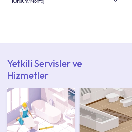
Kurulum/Montaj
Ürün montajları için konusunda uzman ve
deneyimli ekiplere sahip yetkili servislerimize
başvurabilirsiniz. Web sitemizde yer alan
Hizmet Noktaları veya Yetkili Servisler alanı
içerisinden kendinize en yakın yetkili servise
ulaşabilir veya 0850 800 52 53 numaralı
iletişim merkezimizden destek alabilirsiniz.
Yetkili Servisler ve
Hizmetler