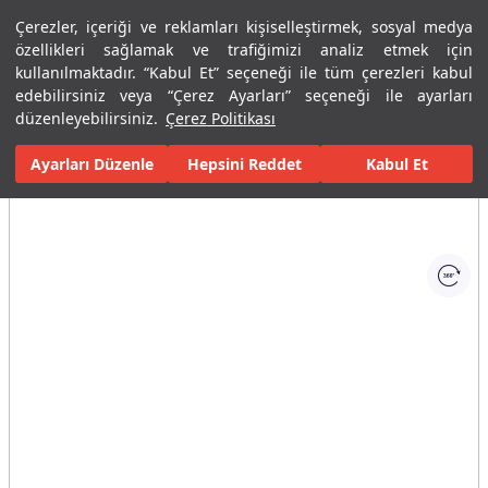
Çerezler, içeriği ve reklamları kişiselleştirmek, sosyal medya
Menü
Menü
özellikleri sağlamak ve trafiğimizi analiz etmek için
kullanılmaktadır. “Kabul Et” seçeneği ile tüm çerezleri kabul
edebilirsiniz veya “Çerez Ayarları” seçeneği ile ayarları
Ana Sayfa
Banyolar
Banyo Aksesuarları
Havluluk ve Askılar
düzenleyebilirsiniz.
Çerez Politikası
Ayarları Düzenle
Tüm Görseller
(1)
Hepsini Reddet
Kabul Et