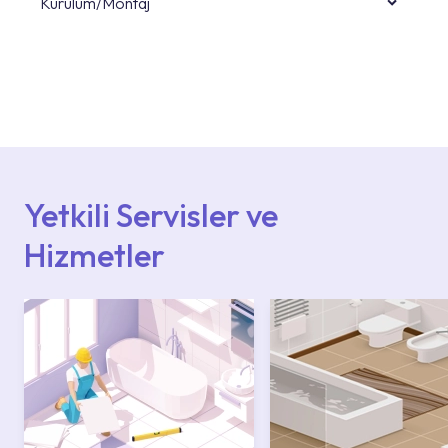
Kurulum/Montaj
Ürün montajları için konusunda uzman ve
deneyimli ekiplere sahip yetkili servislerimize
başvurabilirsiniz. Web sitemizde yer alan
Hizmet Noktaları veya Yetkili Servisler alanı
içerisinden kendinize en yakın yetkili servise
ulaşabilir veya 0850 800 52 53 numaralı
iletişim merkezimizden destek alabilirsiniz.
Yetkili Servisler ve
Hizmetler