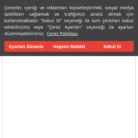
Çerezler, içeriği ve reklamları kişiselleştirmek, sosyal medya
Menü
Menü
özellikleri sağlamak ve trafiğimizi analiz etmek için
kullanılmaktadır. “Kabul Et” seçeneği ile tüm çerezleri kabul
edebilirsiniz veya “Çerez Ayarları” seçeneği ile ayarları
Ana Sayfa
Banyolar
Banyo Aksesuarları
Havluluk ve Askılar
düzenleyebilirsiniz.
Çerez Politikası
Ayarları Düzenle
Tüm Görseller
(4)
Hepsini Reddet
Kabul Et