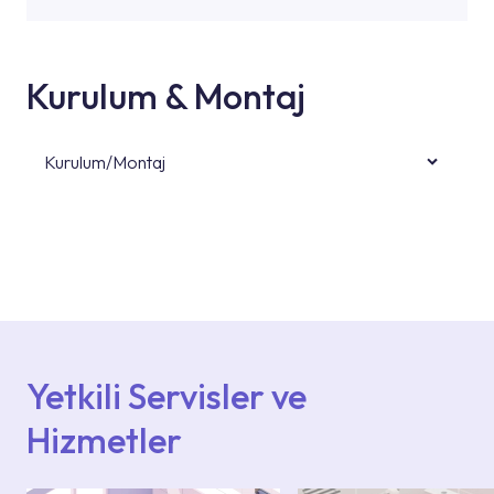
Kurulum & Montaj
Kurulum/Montaj
Ürün montajları için konusunda uzman ve
deneyimli ekiplere sahip yetkili servislerimize
başvurabilirsiniz. Web sitemizde yer alan
Hizmet Noktaları veya Yetkili Servisler alanı
içerisinden kendinize en yakın yetkili servise
ulaşabilir veya 0850 800 52 53 numaralı
iletişim merkezimizden destek alabilirsiniz.
Yetkili Servisler ve
Hizmetler