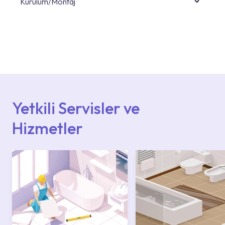
Kurulum/Montaj
Ürün montajları için konusunda uzman ve
deneyimli ekiplere sahip yetkili servislerimize
başvurabilirsiniz. Web sitemizde yer alan
Hizmet Noktaları veya Yetkili Servisler alanı
içerisinden kendinize en yakın yetkili servise
ulaşabilir veya 0850 800 52 53 numaralı
iletişim merkezimizden destek alabilirsiniz.
Yetkili Servisler ve
Hizmetler