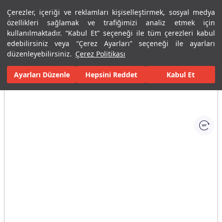
Çerezler, içeriği ve reklamları kişiselleştirmek, sosyal medya
Menü
Menü
özellikleri sağlamak ve trafiğimizi analiz etmek için
kullanılmaktadır. “Kabul Et” seçeneği ile tüm çerezleri kabul
edebilirsiniz veya “Çerez Ayarları” seçeneği ile ayarları
Ana Sayfa
Banyolar
Banyo Aksesuarları
Etajer ve Organizer
düzenleyebilirsiniz.
Çerez Politikası
Ayarları Düzenle
Tüm Görseller
(1)
Hepsini Reddet
Kabul Et