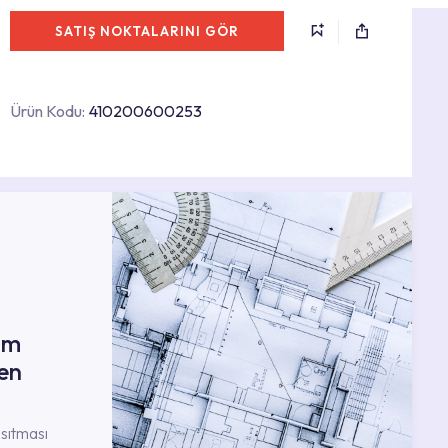
SATIŞ NOKTALARINI GÖR
Ürün Kodu:
410200600253
ım
en
nsıtması