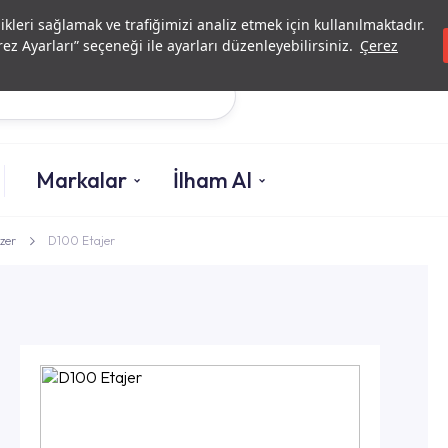
Yatırımcı İlişkileri
Yetkili Serv
likleri sağlamak ve trafiğimizi analiz etmek için kullanılmaktadır.
ez Ayarları” seçeneği ile ayarları düzenleyebilirsiniz.
Çerez
Ara
Markalar
İlham Al
zer
D100 Etajer