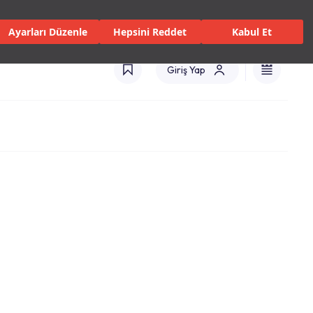
isler ve Hizmetler
Mağazalar
Kataloglar
Uluslararası(TR)
Ayarları Düzenle
Hepsini Reddet
Kabul Et
Giriş Yap