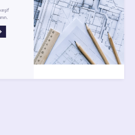
keşif
nın.