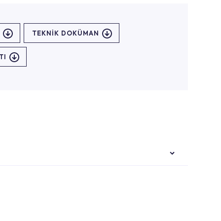
TEKNİK DOKÜMAN
TI
i ekiplere sahip yetkili servislerimize
Noktaları veya Yetkili Servisler alanı içerisinden
ya 0850 800 52 53 numaralı iletişim merkezimizden