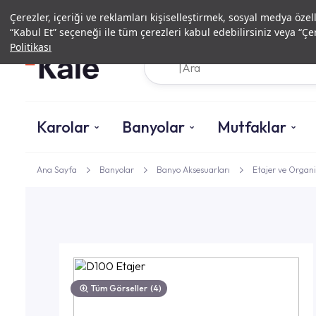
Çerezler, içeriği ve reklamları kişiselleştirmek, sosyal medya özel
“Kabul Et” seçeneği ile tüm çerezleri kabul edebilirsiniz veya “Çer
Politikası
Karolar
Banyolar
Mutfaklar
Ana Sayfa
Banyolar
Banyo Aksesuarları
Etajer ve Organi
Tüm Görseller
(4)