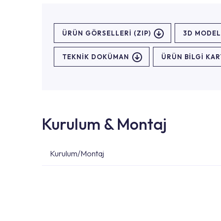
ÜRÜN GÖRSELLERI (ZIP)
3D MODEL
TEKNİK DOKÜMAN
ÜRÜN BILGI KAR
Kurulum & Montaj
Kurulum/Montaj
Ürün montajları için konusunda uzman ve deneyiml
başvurabilirsiniz. Web sitemizde yer alan Hizmet 
kendinize en yakın yetkili servise ulaşabilir ve
destek alabilirsiniz.