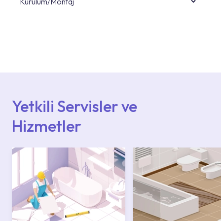
Kurulum/Montaj
Ürün montajları için konusunda uzman ve
deneyimli ekiplere sahip yetkili servislerimize
başvurabilirsiniz. Web sitemizde yer alan
Hizmet Noktaları veya Yetkili Servisler alanı
içerisinden kendinize en yakın yetkili servise
ulaşabilir veya 0850 800 52 53 numaralı
iletişim merkezimizden destek alabilirsiniz.
Yetkili Servisler ve
Hizmetler