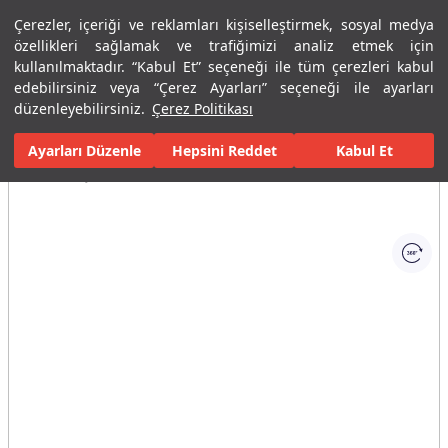
Çerezler, içeriği ve reklamları kişiselleştirmek, sosyal medya
Menü
Menü
özellikleri sağlamak ve trafiğimizi analiz etmek için
kullanılmaktadır. “Kabul Et” seçeneği ile tüm çerezleri kabul
edebilirsiniz veya “Çerez Ayarları” seçeneği ile ayarları
Ana Sayfa
Banyolar
Banyo Aksesuarları
Diş Fırçalıkları
D10
düzenleyebilirsiniz.
Çerez Politikası
Ayarları Düzenle
Tüm Görseller
(1)
Hepsini Reddet
Kabul Et