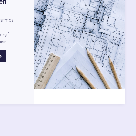
en
nsıtması
keşif
nın.