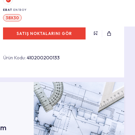
EBAT
EN/BOY
38X30
SATIŞ NOKTALARINI GÖR
Ürün Kodu:
410200200133
ım