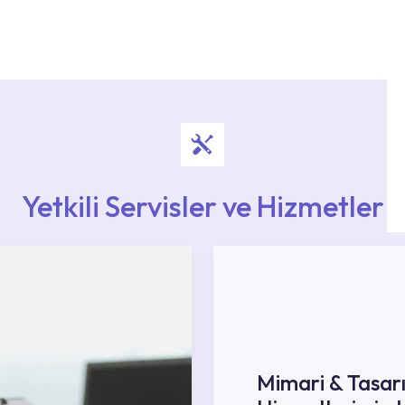
i ekiplere sahip yetkili servislerimize
Noktaları veya Yetkili Servisler alanı içerisinden
ya 0850 800 52 53 numaralı iletişim merkezimizden
Yetkili Servisler ve Hizmetler
Mimari & Tasar