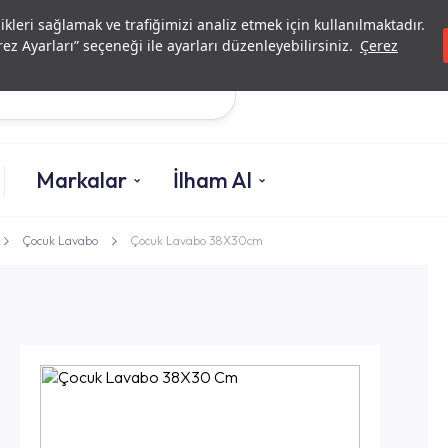
Yatırımcı İlişkileri
Yetkili Serv
likleri sağlamak ve trafiğimizi analiz etmek için kullanılmaktadır.
ez Ayarları” seçeneği ile ayarları düzenleyebilirsiniz.
Çerez
Ara
Markalar
İlham Al
Çocuk Lavabo
Çocuk Lavabo 38X30cm