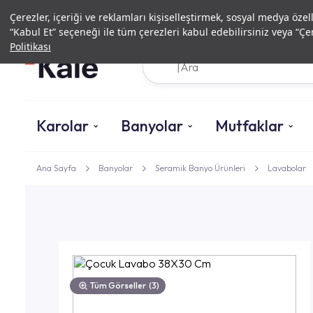
Çerezler, içeriği ve reklamları kişiselleştirmek, sosyal medya özel
“Kabul Et” seçeneği ile tüm çerezleri kabul edebilirsiniz veya “Çer
Politikası
Karolar
Banyolar
Mutfaklar
Ana Sayfa
Banyolar
Seramik Banyo Ürünleri
Lavabolar
Tüm Görseller
(3)