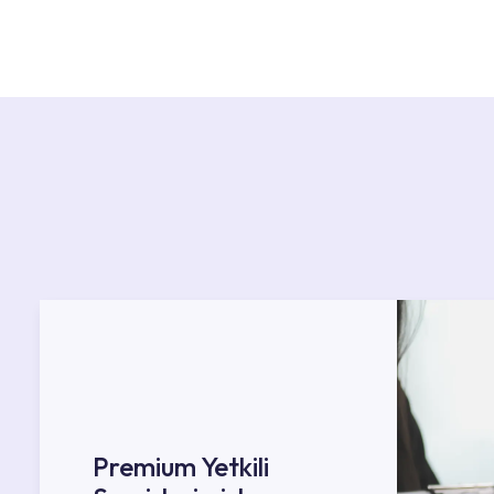
Ürün montajları için konusunda uzman ve deneyiml
başvurabilirsiniz. Web sitemizde yer alan Hizmet 
kendinize en yakın yetkili servise ulaşabilir ve
destek alabilirsiniz.
Premium Yetkili