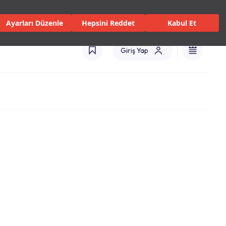
isler ve Hizmetler
Mağazalar
Kataloglar
Uluslararası(TR)
Ayarları Düzenle
Hepsini Reddet
Kabul Et
Giriş Yap