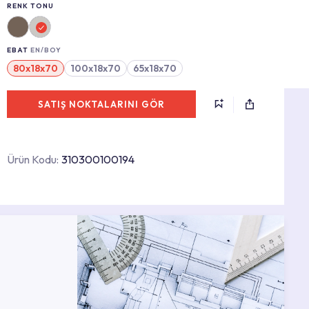
RENK TONU
EBAT
EN/BOY
80x18x70
100x18x70
65x18x70
SATIŞ NOKTALARINI GÖR
Ürün Kodu:
310300100194