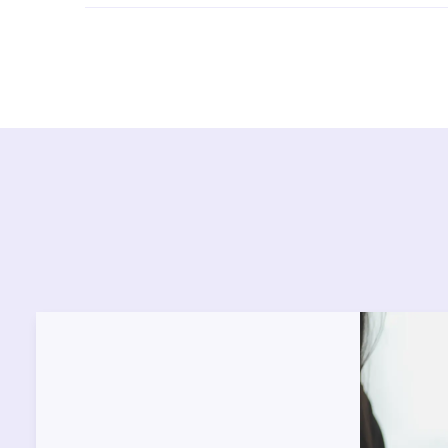
Ürün montajları için konusunda uzman ve deneyiml
başvurabilirsiniz. Web sitemizde yer alan Hizmet 
kendinize en yakın yetkili servise ulaşabilir ve
destek alabilirsiniz.