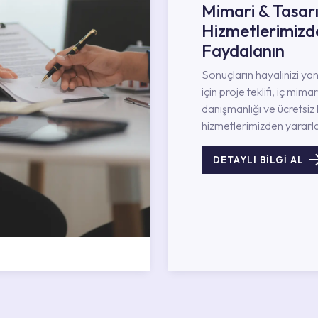
Mimari & Tasar
Hizmetlerimizd
Faydalanın
Sonuçların hayalinizi ya
için proje teklifi, iç mimar
danışmanlığı ve ücretsiz 
hizmetlerimizden yararla
DETAYLI BİLGİ AL