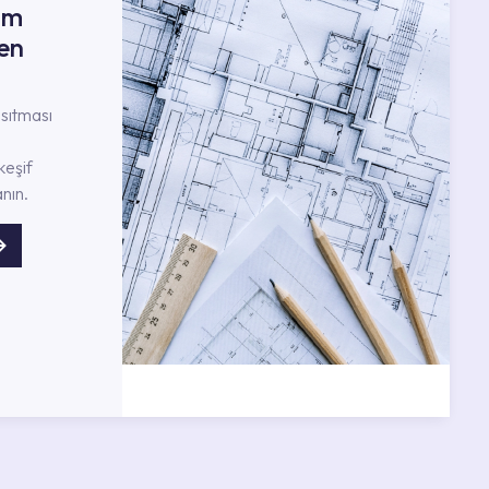
ım
en
nsıtması
keşif
nın.