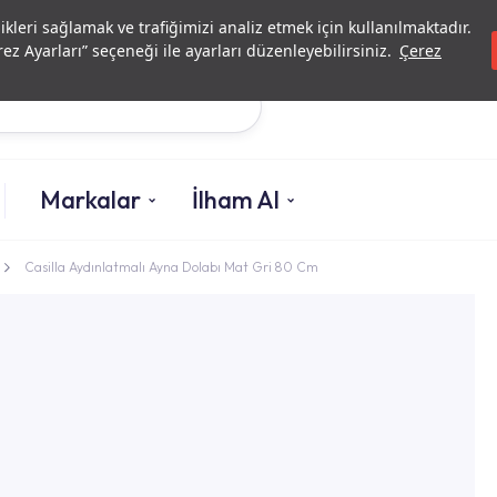
Yatırımcı İlişkileri
Yetkili Serv
likleri sağlamak ve trafiğimizi analiz etmek için kullanılmaktadır.
ez Ayarları” seçeneği ile ayarları düzenleyebilirsiniz.
Çerez
Ara
Markalar
İlham Al
Casilla Aydınlatmalı Ayna Dolabı Mat Gri 80 Cm