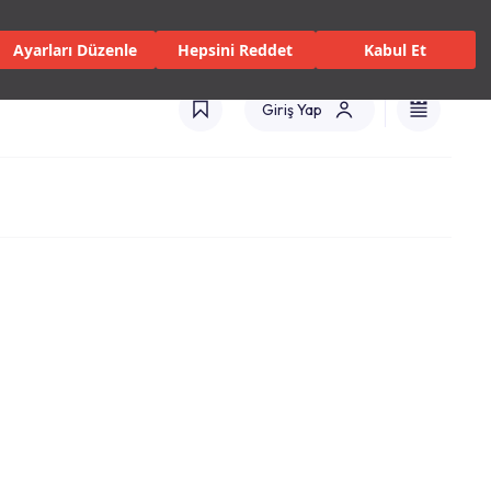
isler ve Hizmetler
Mağazalar
Kataloglar
Uluslararası(TR)
Ayarları Düzenle
Hepsini Reddet
Kabul Et
Giriş Yap