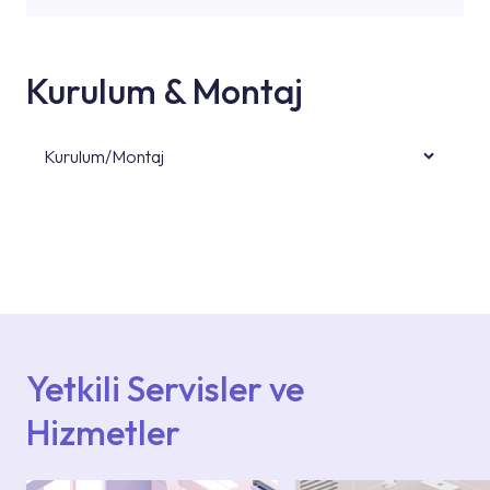
Kurulum & Montaj
Kurulum/Montaj
Ürün montajları için konusunda uzman ve
deneyimli ekiplere sahip yetkili servislerimize
başvurabilirsiniz. Web sitemizde yer alan
Hizmet Noktaları veya Yetkili Servisler alanı
içerisinden kendinize en yakın yetkili servise
ulaşabilir veya 0850 800 52 53 numaralı
iletişim merkezimizden destek alabilirsiniz.
Yetkili Servisler ve
Hizmetler