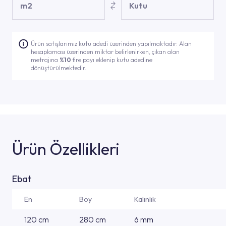
m2
Kutu
Ürün satışlarımız kutu adedi üzerinden yapılmaktadır. Alan
hesaplaması üzerinden miktar belirlenirken, çıkan alan
metrajına
%10
fire payı eklenip kutu adedine
dönüştürülmektedir.
Ürün Özellikleri
Ebat
En
Boy
Kalınlık
120 cm
280 cm
6 mm