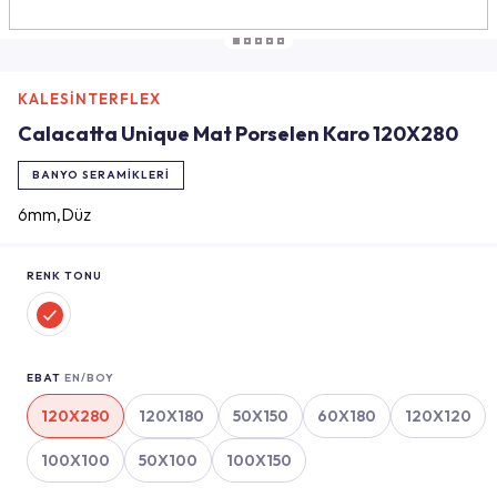
KALESİNTERFLEX
Calacatta Unique Mat Porselen Karo 120X280
BANYO SERAMIKLERI
6mm,Düz
RENK TONU
EBAT
EN/BOY
120X280
120X180
50X150
60X180
120X120
100X100
50X100
100X150