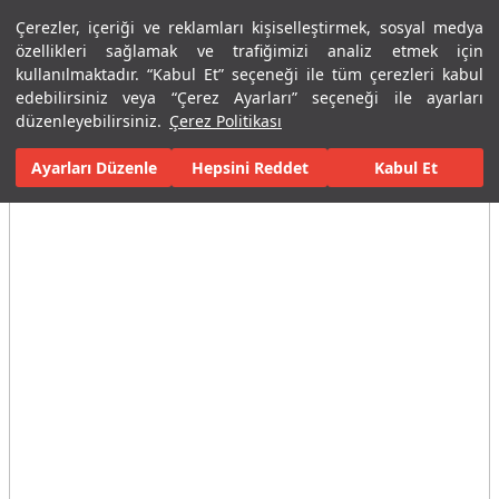
Çerezler, içeriği ve reklamları kişiselleştirmek, sosyal medya
Menü
Menü
özellikleri sağlamak ve trafiğimizi analiz etmek için
kullanılmaktadır. “Kabul Et” seçeneği ile tüm çerezleri kabul
edebilirsiniz veya “Çerez Ayarları” seçeneği ile ayarları
Ana Sayfa
Karolar
Konut İçi Alanlar
Banyo Seramikleri
Cal
düzenleyebilirsiniz.
Çerez Politikası
Ayarları Düzenle
Tüm Görseller
(5)
Hepsini Reddet
Kabul Et