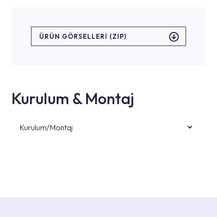
ÜRÜN GÖRSELLERI (ZIP)
Kurulum & Montaj
Kurulum/Montaj
Ürün montajları için konusunda uzman ve
deneyimli ekiplere sahip yetkili servislerimize
başvurabilirsiniz. Web sitemizde yer alan
Hizmet Noktaları veya Yetkili Servisler alanı
içerisinden kendinize en yakın yetkili servise
ulaşabilir veya 0850 800 52 53 numaralı