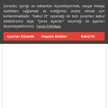
Çerezler, içeriği ve reklamları kişiselleştirmek, sosyal medya
Menü
Menü
özellikleri sağlamak ve trafiğimizi analiz etmek için
kullanılmaktadır. “Kabul Et” seçeneği ile tüm çerezleri kabul
edebilirsiniz veya “Çerez Ayarları” seçeneği ile ayarları
Ana Sayfa
Karolar
Ticari Çözümler
İş Merkezi / Ofis
Borgog
düzenleyebilirsiniz.
Çerez Politikası
Ayarları Düzenle
Tüm Görseller
(2)
Hepsini Reddet
Kabul Et