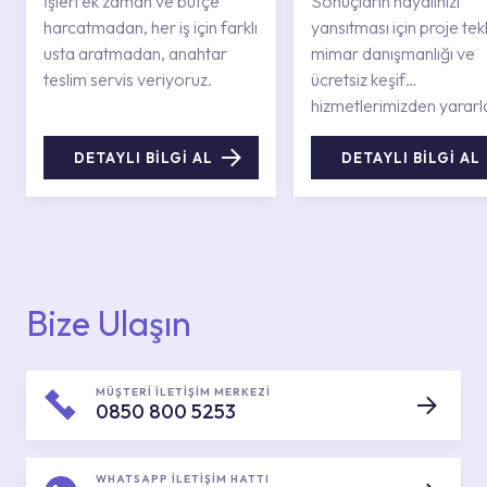
İşleri ek zaman ve bütçe
Sonuçların hayalinizi
harcatmadan, her iş için farklı
yansıtması için proje tekli
usta aratmadan, anahtar
mimar danışmanlığı ve
teslim servis veriyoruz.
ücretsiz keşif
hizmetlerimizden yararl
DETAYLI BİLGİ AL
DETAYLI BİLGİ AL
Bize Ulaşın
MÜŞTERİ İLETİŞİM MERKEZİ
0850 800 5253
WHATSAPP İLETİŞİM HATTI