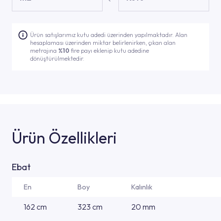
Ürün satışlarımız kutu adedi üzerinden yapılmaktadır. Alan
hesaplaması üzerinden miktar belirlenirken, çıkan alan
metrajına
%10
fire payı eklenip kutu adedine
dönüştürülmektedir.
Ürün Özellikleri
Ebat
En
Boy
Kalınlık
162 cm
323 cm
20 mm