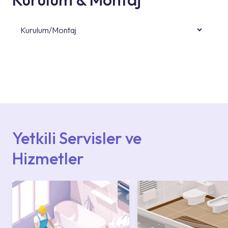
Kurulum/Montaj
Ürün montajları için konusunda uzman ve
deneyimli ekiplere sahip yetkili servislerimize
başvurabilirsiniz. Web sitemizde yer alan
Hizmet Noktaları veya Yetkili Servisler alanı
içerisinden kendinize en yakın yetkili servise
ulaşabilir veya 0850 800 52 53 numaralı
iletişim merkezimizden destek alabilirsiniz.
Yetkili Servisler ve
Hizmetler