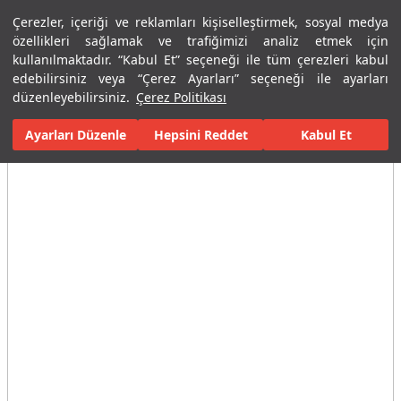
Çerezler, içeriği ve reklamları kişiselleştirmek, sosyal medya
Menü
Menü
özellikleri sağlamak ve trafiğimizi analiz etmek için
kullanılmaktadır. “Kabul Et” seçeneği ile tüm çerezleri kabul
edebilirsiniz veya “Çerez Ayarları” seçeneği ile ayarları
Ana Sayfa
Karolar
Konut İçi Alanlar
Banyo Seramikleri
Bod
düzenleyebilirsiniz.
Çerez Politikası
Ayarları Düzenle
Tüm Görseller
(10)
Hepsini Reddet
Kabul Et