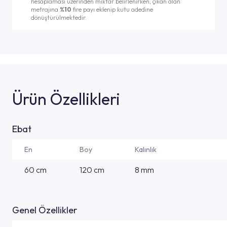
hesaplaması üzerinden miktar belirlenirken, çıkan alan
metrajına
%10
fire payı eklenip kutu adedine
dönüştürülmektedir.
Ürün Özellikleri
Ebat
En
Boy
Kalınlık
60 cm
120 cm
8 mm
Genel Özellikler