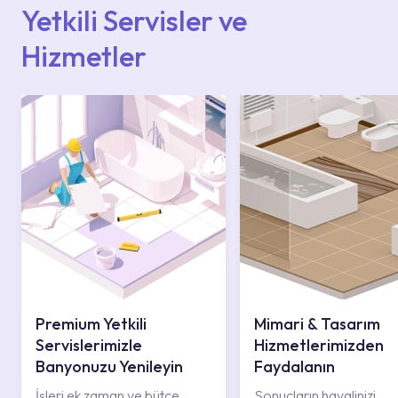
iletişim merkezimizden destek alabilirsiniz.
Yetkili Servisler ve
Hizmetler
Premium Yetkili
Mimari & Tasarım
Servislerimizle
Hizmetlerimizden
Banyonuzu Yenileyin
Faydalanın
İşleri ek zaman ve bütçe
Sonuçların hayalinizi