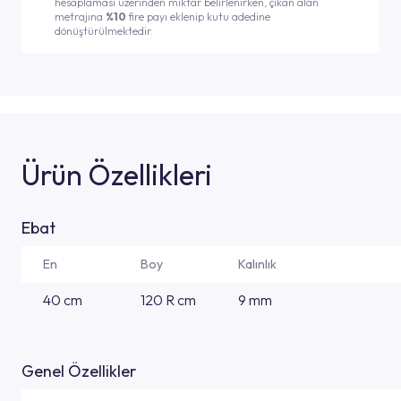
hesaplaması üzerinden miktar belirlenirken, çıkan alan
metrajına
%10
fire payı eklenip kutu adedine
dönüştürülmektedir.
Ürün Özellikleri
Ebat
En
Boy
Kalınlık
40 cm
120 R cm
9 mm
Genel Özellikler