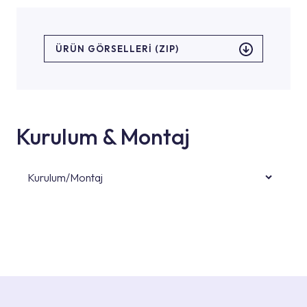
ÜRÜN GÖRSELLERI (ZIP)
Kurulum & Montaj
Kurulum/Montaj
Ürün montajları için konusunda uzman ve
deneyimli ekiplere sahip yetkili servislerimize
başvurabilirsiniz. Web sitemizde yer alan
Hizmet Noktaları veya Yetkili Servisler alanı
içerisinden kendinize en yakın yetkili servise
ulaşabilir veya 0850 800 52 53 numaralı