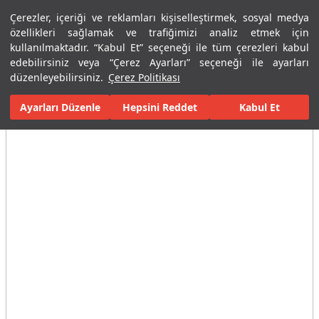
Çerezler, içeriği ve reklamları kişiselleştirmek, sosyal medya
Menü
Menü
özellikleri sağlamak ve trafiğimizi analiz etmek için
kullanılmaktadır. “Kabul Et” seçeneği ile tüm çerezleri kabul
edebilirsiniz veya “Çerez Ayarları” seçeneği ile ayarları
Ana Sayfa
Karolar
Konut İçi Alanlar
Banyo Seramikleri
Ast
düzenleyebilirsiniz.
Çerez Politikası
Ayarları Düzenle
Tüm Görseller
(6)
Hepsini Reddet
Kabul Et