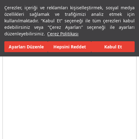
Çerezler, içeriği ve reklamları kişiselleştirmek, sosyal medya
Menü
Menü
özellikleri sağlamak ve trafiğimizi analiz etmek için
kullanılmaktadır. “Kabul Et” seçeneği ile tüm çerezleri kabul
edebilirsiniz veya “Çerez Ayarları” seçeneği ile ayarları
Ana Sayfa
Banyolar
Özel İhtiyaç Ürünleri
Aksesuarlar
Asis
düzenleyebilirsiniz.
Çerez Politikası
Ayarları Düzenle
Tüm Görseller
(5)
Hepsini Reddet
Kabul Et