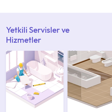
deneyimli ekiplere sahip yetkili servislerimize
başvurabilirsiniz. Web sitemizde yer alan
Hizmet Noktaları veya Yetkili Servisler alanı
içerisinden kendinize en yakın yetkili servise
ulaşabilir veya 0850 800 52 53 numaralı
iletişim merkezimizden destek alabilirsiniz.
Yetkili Servisler ve
Hizmetler