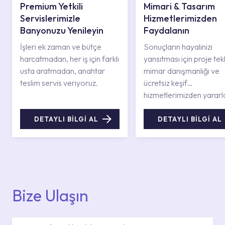
Premium Yetkili
Mimari & Tasarım
Servislerimizle
Hizmetlerimizden
Banyonuzu Yenileyin
Faydalanın
İşleri ek zaman ve bütçe
Sonuçların hayalinizi
harcatmadan, her iş için farklı
yansıtması için proje tekli
usta aratmadan, anahtar
mimar danışmanlığı ve
teslim servis veriyoruz.
ücretsiz keşif
hizmetlerimizden yararl
DETAYLI BİLGİ AL
DETAYLI BİLGİ AL
Bize Ulaşın